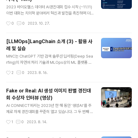
를 파악해서 검색을 해주는 의미 기반 검색 기술이 보편화
글 내용
되고 있다고 합니다. 어떤 이유로 통상적인 키워드 검색 방
2023 바이오헬스 데이터 AI경진대회 접수 시작 (~11.11)
식보다 의미 기반 검색의 중요도가 높아지고 있는지, 어떻
이번 대회는 치의학 분야에서 혁신과 발전을 촉진하며 더
게 의미 기반 검색이 활용될 수 있는지를 중심으로 마인즈
나은 진단과 치료 방법을 모색하고자 개최되었습니다. 이
작성시간
0
0
2023. 10. 27.
앤컴퍼니 AI 솔루션 사례를 통해 함께 설명해 드리겠습니
번 경진대회를 통해 개발된 모델은 환자들의 사랑니 발치
다. 오늘은 첫 번째 날로, 일반적인 검색 방식..
수술 전에 미리 신경 손상의 위험을 파악하고 안전한 수술
을 지원할 보조적인 정보를 제공하여, 환자의 안전과 편안
[LLMOps]LangChain 소개 (3) - 활용 사
함을 증대시키는 데 도움이 될 것입니다. 우리의 목표는 바
례 및 실습
이오헬스와 AI 분야의 기술 발전을 촉진하고 치의학 분야
글 내용
에 적용 가능한 혁신적인 솔루션을 발굴하는 것입니다. 함
MNC는 ChatGPT 기반 검색 솔루션 딥서핑(Deep Sea
께 치의학 분야의 혁신을 주도하고 선도해 나가는 기회를
rfing)의 자연어 처리 기술과 MLOps상의 ML 플랫폼 기
놓치지 마세요! 바이오헬스 데이터와 AI 기술의 융합에 관
술을 더한 LLMOps(Large Language Model Opera
작성시간
2
0
2023. 8. 16.
심이 있는 많은 분들의 참여를 기다립니다 ✅Track 1: htt
tions)를 개발하고 있는데요. 총 3편에 걸친 이번 시리즈
ps://bit.ly/47..
'LangChain의 모든 것'에서는 MNC는 LLM 레벨의 워크
플로우 구성을 누구나 쉽게 할 수 있도록 지원하는 라이브
Fake or Real: AI 생성 이미지 판별 경진대
러리인 LongChain에 대해 소개하고자 합니다. 오늘 소개
회 수상자 인터뷰 (영상)
해드릴 내용은 지금까지 다뤘던 Lang Chain과 컨셉과 구
글 내용
성 요소를 바탕으로, 실제로 LangChain을 이용해 어플리
AI CONNECT에서는 2023년 한 해 동안 '생성AI'를 주
케이션을 구성해보는 실습을 다뤄보려 합니다. LangChai
제로 자체 경진대회를 꾸준히 열고 있습니다. 그 두 번째 대
n의 활용 사례까지 전달해드리는, 이번 시리즈의 마지막 글
회인 'Fake or Real: AI 생성 이미지 판별 경진대회'에는
작성시간
1
0
2023. 8. 14.
입니다. 🗒️ 1편 보러가기: htt..
무려 765명이나 참가를 하면서, 생성AI에 대한 뜨거운 관
심을 증명했는데요. 실제로 생성AI가 떠오르면서 이미지
분야에서도 실제 이미지와 AI가 만든 가짜 이미지의 구분