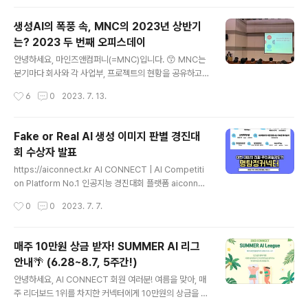
불어 MNC의 Ch..
참여한 분들을 초청한 오프라인 행사 '2023 AI CONNE
CTING DAY - 찾았다! 명탐정 커넥터'가 7월 20일 목요
생성AI의 폭풍 속, MNC의 2023년 상반기
일, 모두의연구소 강남캠퍼스에서 열렸습니다. 이번 행사
는? 2023 두 번째 오피스데이
는 1등부터 10등까지 대회에서 우수한 성적을 낸 수상자와
글 내용
다양한 이벤트 미션에 활발하게 참여하신 '명탐정 커넥터'
안녕하세요, 마인즈앤컴퍼니(=MNC)입니다. 😙 MNC는
이벤트 당첨자, 그리고 이번 대회를 좀 더 깊이 있게 즐기시
분기마다 회사와 각 사업부, 프로젝트의 현황을 공유하고
길 원하는 참여자들이 모인 행사였는데요. 이번 대회는 문
계획을 나누는 타운홀 미팅인 오피스데이를 진행합니다.
작성시간
6
0
2023. 7. 13.
제를 출제한 데이터 사이언티스트에게 직접 들어보..
지난 3월 코로나로 인해 한동안 열리지 못했던 MNC의 2
023년 첫 번째 오피스데이가 열린 뒤, 3개월하고도 조금
더 흐른 지난 7월 7일, MNC의 올해 두 번째 오피스데이가
Fake or Real AI 생성 이미지 판별 경진대
열렸습니다. 어떤 이야기가 오갔는지, 생성AI의 파도 속에
회 수상자 발표
서 MNC는 어떤 비즈니스 도약을 준비하고 있는지 블로그
글 내용
를 통해 살짝 공개합니다! 중고폰 시장의 표준 = 민팃! 민팃
https://aiconnect.kr AI CONNECT | AI Competiti
프로젝트의 발전은 어디까지?!📲 첫 순서는 MNC의 CV
on Platform No.1 인공지능 경진대회 플랫폼 aiconnec
기술이 집대성된 프로젝트인 민팃 프로젝트를 담당하고 계
t.kr
작성시간
0
0
2023. 7. 7.
신 박영준 팀장님이 발표를 맡아주셨습니다. 민팃 프로젝
트는 MNC가 2019년부터..
매주 10만원 상금 받자! SUMMER AI 리그
안내🌴 (6.28~8.7, 5주간!)
글 내용
안녕하세요, AI CONNECT 회원 여러분! 여름을 맞아, 매
주 리더보드 1위를 차지한 커넥터에게 10만원의 상금을 드
리는 2023 CONNECT SUMMER AI 리그를 시작합니