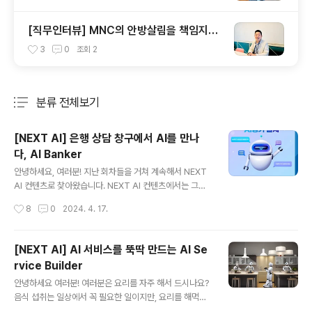
[직무인터뷰] MNC의 안방살림을 책임지는
진방현 실장님
3
0
조회
2
분류 전체보기
주요 글 목록
[NEXT AI] 은행 상담 창구에서 AI를 만나
다, AI Banker
글 내용
안녕하세요, 여러분! 지난 회차들을 거쳐 계속해서 NEXT
AI 컨텐츠로 찾아왔습니다. NEXT AI 컨텐츠에서는 그동
안 AI Agent, AI 서비스 빌더를 주제로 생성형 AI가 어떤
작성시간
8
0
2024. 4. 17.
형태로 발전해 나가고 있는지 소개해 드렸습니다. 지난 게
시글들을 통해서 기술에 대한 원리와 구성 요소들을 파악
하셨다면, 오늘은 기술들이 어떻게 실제 프로젝트에서 구
[NEXT AI] AI 서비스를 뚝딱 만드는 AI Se
현되었는지 알아보실 시간입니다! 같이 떠나볼까요? 작성
rvice Builder
: 마인즈앤컴퍼니 이주연 매니저 (Product&Marketing)
글 내용
최근 우리은행에서 국내 최초로 생성형 AI 활용하여 대국
안녕하세요 여러분! 여러분은 요리를 자주 해서 드시나요?
민 금융 상담 서비스 AI뱅커를 출시했다고 밝혔는데요, 기
음식 섭취는 일상에서 꼭 필요한 일이지만, 요리를 해먹는
사를 보셨나요? 우리은행 AI뱅커 구축 사업은 마인즈앤컴
건 재료 손질, 설거지, 조리, 뒷정리 등 여러 과정이 모여있