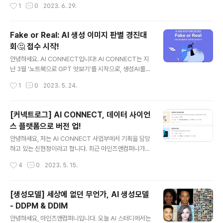
작성시간
1
0
2023. 6. 29.
다. 매주 월요일 오후 5시를 기준으로, 특허 문서 기반 특허
분류 과제의 리더보드 1위를 달성하신 커넥터가 상금의 주
인공! 첫 번째 수상자 선정일인 7월 10일(월) 오후 5시를
Fake or Real: AI 생성 이미지 판별 경진대
시작으로 5주간 펼쳐지는 여름특집 SUMMER AI LEAG
회🤔 접수 시작!
UE에 많은 참여를 부탁드립니다. [AI SUMMER LEAGU
글 내용
E, 핵심만 알려드려요 👌] ✅ AI SUMMER LEAGUE 기
안녕하세요. AI CONNECT입니다! AI CONNECT는 지
간은 어떻게 되나요? 공지일인 6월 28일부터, 8월 7일
난 3월 '노트북으로 GPT 맛보기'를 시작으로, 생성AI를
(월) 오후 5시까지! 총 5주 간 진행됩니다. ✅어떻게 참여
주제로 한 경진대회를 꾸준히 열고 있는데요. 이번에 열린
작성시간
1
0
2023. 5. 24.
하나요? 별도의 참여 절차 없이, 특허 문서 기..
'Fake or Real: AI 생성 이미지 판별 경진대회'는 그 두번
째 시리즈로, #AI생성이미지 #생성AI 를 주제로 한 과제를
풀게 됩니다. 이번 대회에서는 활발하게 활동을 벌인 참가
[커넥트로그] AI CONNECT, 데이터 사이언
자를 별도로 '명탐정 커넥터'로 선정해, 최종 수상자들과 함
스 플랫폼으로 버전 업!
께하는 네트워킹 행사까지 열 예정입니다. 이미지 분야의
글 내용
생성AI를 좀 더 깊이있게 파보기 원하시는 모든 분들을, 'F
안녕하세요, 저는 AI CONNECT 사업부에서 기획을 담당
ake or Real: AI 생성 이미지 판별 경진대회'로 초대합니
하고 있는 신현정이라고 합니다. 최근 마인즈앤컴퍼니가
다 😎 💰 총 상금 100만원 🎯과제 특징 DALL·E 2, Stabl
운영하는 AI CONNECT가 데이터 사이언스 플랫폼으로
작성시간
4
0
2023. 5. 15.
e Diffusion, GLIDE..
새로워진 모습을 공개했습니다. AI CONNECT는 국내의
데이터 사이언티스트라면 누구나 한 번쯤 들어봤을 정도로
탄탄한 입지를 보이고 있는 인공지능 경진대회 플랫폼인데
[생성모델] 세상에 없던 무언가, AI 생성모델
요. 이번 버전 업그레이드를 통해 AI CONNECT가 어떻
- DDPM & DDIM
게 변했고, 그 변화에는 어떠한 생각이 담겨있었는지 소개
글 내용
하고자 합니다. 데이터 사이언티스트들로 북적거리는 '커
안녕하세요, 마인즈앤컴퍼니입니다. 오늘 AI 스터디에서는