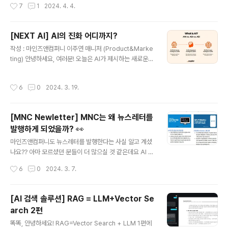
작성시간
7
1
2024. 4. 4.
퍼니가 NEXT AI를 향해 가고 있는 발걸음 중 하나였습니
어 시간도 오래 걸리고 음식에 따라 가정에서 조리하기 어
다. AI..
려운 메뉴도 있습니다. 하지만 만약 여러분들이 해왔던 요
리의 과정을 각각 해주는 로봇들이 있다면 요리가 더 쉬워
[NEXT AI] AI의 진화 어디까지?
지고 더 자주 음식을 해먹게 되지 않을까요? 요리의 자동화
글 내용
작성 : 마인즈앤컴퍼니 이주연 매니저 (Product&Marke
는 아직 찾아오지 않았지만, AI 서비스는 뚝딱! 만들 수 있
ting) 안녕하세요, 여러분! 오늘은 AI가 제시하는 새로운
다는 사실! 오늘은 손쉽게 AI 서비스를 만들 수 있도록 하는
삶의 변화를 소개해 드릴까 합니다. 알파고가 인간을 이겼
‘AI 서비스 빌더’에 대해 소개해 드리겠습니다. Writing :
다고 떠들썩했던 ‘그’ 유명했던 사건이 불과 10년도 지나지
마인즈앤컴퍼니 임형빈 인턴 (Data Science) Editing :
작성시간
6
0
2024. 3. 19.
않았다는 사실 알고 계셨나요? 10년도 안된 시간에 인공지
마인즈앤컴퍼니 이주연 매니저 (Product&Mark..
능은 빠르게 발전했습니다. 알파고의 등장을 목격하고, 인
간보다 뛰어난 기술이 등장했다는 이야기를 들었을 때도
[MNC Newletter] MNC는 왜 뉴스레터를
삶에 이렇게 빠르게 인공지능이 녹아들 것이라는 걸 예상
발행하게 되었을까? 👀
하지 못했습니다. 너무 멀리 있는 기술 같았죠. 하지만 20
글 내용
24년 지금, 인간을 뛰어넘는 사고를 하는 초인공지능에 대
마인즈앤컴퍼니도 뉴스레터를 발행한다는 사실 알고 계셨
한 이야기까지 언급될 만큼 빠르게 발전하고 있으며 이제
나요?? 아마 모르셨던 분들이 더 많으실 것 같은데요 AI 업
좁은 인공지능, 약 인공지능이라 불리는 ANI (Artificial N
계와 기술에 대한 관심도는 점점 높아지는데 입문자가 접
작성시간
6
0
2024. 3. 7.
arrow..
근하기 쉬운 기술 블로그, 기사들은 이해하기 너무 어려운
용어들로 가득 차 있어, AI를 처음 접하는 사람들의 시선에
서는 AI가 어렵다, 복잡하다, 너무 먼 기술 같다라고 느낄
[AI 검색 솔루션] RAG = LLM+Vector Se
수밖에 없겠구나라는 생각이 들었습니다. 그래서 마인즈앤
arch 2편
컴퍼니는 AI를 잘 모르는 구독자분들도 손쉽게 받아볼 수
글 내용
있고 이해하기 편하게 AI 동향을 정리해서 전달해 보자!라
똑똑, 안녕하세요! RAG=Vector Search + LLM 1편에