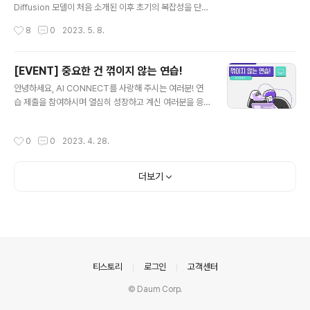
뮤니티'로 거듭나는 도전 2021년 세상에 첫 공개된 AI C
Diffusion 모델이 처음 소개된 이후 초기의 복잡성을 단순
ONNECT는 이제 국내의 대표적인 AI 경진대회 플랫폼으
화하고 속도를 높여 Diffusion 모델의 활용성을 키워준 D
작성시간
8
0
2023. 5. 8.
로서, 그 인지도와 사업 성과를 빠르게 키워 나가고 있습니
DPM과 DDIM이 무엇인지 알아보도록 하겠습니다. 초기
다. 하지만 AI CONNECT..
Diffusion 모델이 복잡했던 이유는 복잡한 loss functio
n 수식 때문인데요. 이를 단순화한 방법을 설명하려면 수식
[EVENT] 중요한 건 꺾이지 않는 연습!
에 대한 이해가 필요할 수밖에 없는 부분이 있습니다. 각 모
글 내용
안녕하세요, AI CONNECT를 사랑해 주시는 여러분! 연
델의 개선점에 초점을 맞추어 최대한 직관적으로 설명해
습 제출을 참여하시며 열심히 성장하고 계신 여러분을 응
보았으니 조금은 어렵게 느껴지시더라도, 천천히 따라와주
원하기 위해 AI CONNECT에서 연습 제출 기능 오픈 맞
시면 충분히 DDPM과 DDIM을 이해하실 수 있을 거라 생
이 풍성한 선물을 준비했습니다. 연습 제출이란? 누구나 종
각합니다😊 작성 - 마인즈앤컴퍼니 Data Scientist 조상
작성시간
0
0
2023. 4. 28.
료된 대회의 과제의 데이터와 베이스라인 코드를 다운로드
우 매니저 집/검수 - 마인즈앤컴퍼니 AI Connect..
해보고, 결과를 제출해 볼 수 있습니다. 연습 제출이기 때문
에 기존의 리더보드 순위가 변동되지는 않지만, 내 수준이
더보기
어느 정도인지 실시간 리더보드를 통해 확인하실 수 있습
니다. 이런 문제를 풀어볼 수 있어요! #NLP NLP 비기너라
면? 소상공인 QnA 카테고리 분류 소비자 문의 질문과 답
변으로 이루어진 대화를 118가지 카테고리로 분류하는 과
제 NLP 실력자라면? 노트북으로 GPT 맛보기 한국어 원
본 텍스트를 한 문장으로 ..
의안내
티스토리
로그인
고객센터
© Daum Corp.