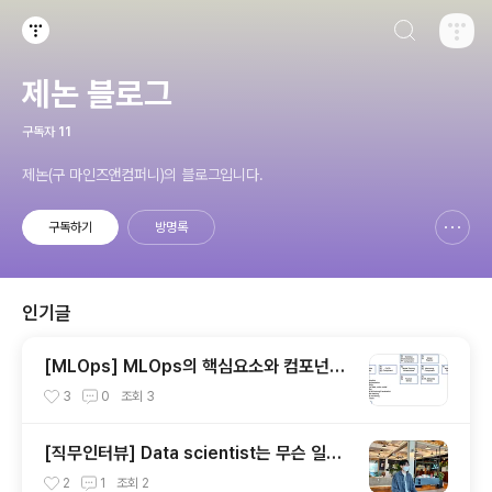
검색하기
티스토리
제논 블로그
구독자
11
제논(구 마인즈앤컴퍼니)의 블로그입니다.
구독하기
방명록
신고하기 레이어
열기
인기글
[MLOps] MLOps의 핵심요소와 컴포넌트,
end-to-end 아키텍처
3
0
조회
3
[직무인터뷰] Data scientist는 무슨 일해
요?
2
1
조회
2