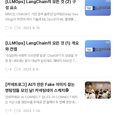
[LLMOps] LangChain의 모든 것 (2) 구
이 중요한 화두로 떠올랐기 때문에, 트렌드를 반영한 이슈
성 요소
를 해결하기 위해 많은 데이터 사이언티스트와 AI 개발자
글 내용
들이 참여한 것으로 보입니다. 그럼, 이 대회에서 실제로 수
MNC는 ChatGPT 기반 검색 솔루션 딥서핑(Deep Sea
상까지 한 수상팀은 이 대회를 어떻게 준비했을까요? 이번
rfing)의 자연어 처리 기술과 MLOps상의 ML 플랫폼 기
대회의 수상팀 인터뷰 영상을 통해, 대회 참여부터 수상까
술을 더한 LLMOps(Large Language Model Opera
작성시간
3
0
2023. 8. 10.
지의 순간과 수상의 비결은 무엇일지 살펴보세요.
tions)를 개발하고 있는데요. 총 3편에 걸친 이번 시리즈
'LangChain의 모든 것'에서는 MNC는 LLM 레벨의 워크
플로우 구성을 누구나 쉽게 할 수 있도록 지원하는 라이브
[LLMOps] LangChain의 모든 것 (1) 개요
러리인 LongChain에 대해 소개하고자 합니다. 오늘 소개
와 컨셉
해드릴 내용은 LangChain의 구성 요소에 대해 자세하게
글 내용
살펴볼 수 있는 포스트로, 시리즈의 두 번째 글입니다. 🗒️ 1
“5일만에 사용자 100만명 달성" ChatGPT의 성공을 가
편 보러가기: https://blog.mnc.ai/68
장 잘 나타내는 말이 아닐까 싶은데요. 메타의 SNS인 Thr
ead를 제외하고는 단기간에 가장 많은 사용자 모집에 성
작성시간
4
0
2023. 8. 8.
공한 사례이며, 이 기록은 당분간 깨지지 않을 것으로 보여
집니다. 이 기록은 AI 분야를 두고 보면 그 의미가 더욱 깊
은데요. '인간 vs AI' 구도로 화제가 되었던 이세돌 9단과
[커넥트로그] AI가 만든 Fake 이미지 잡는
알파고의 대결 이후로 급격하게 높아진 관심에 비해, 이렇
명탐정들 모인 날! 커넥팅데이 스케치🕵️
다 할 실체를 보이지 못하던 AI 기술이 드디어 모두의 일상
글 내용
생활을 바꾸는 서비스로 등장한 첫 사례이기 때문입니다.
안녕하세요! AI CONNECT 입니다. AI CONNECT에서
동시에 앞으로 AI 기술이 어떻게 시장을 장악해야 하는가
는 지난 6월 생성AI를 주제로 한 올해의 두 번째 경진대회,
에 대한 실마리를 제공했다는 점에서도 시사하는 바가 큽
'Fake or Real: AI 생성 이미지 판별 경진대회'가 열렸는
작성시간
7
0
2023. 7. 24.
니다. 마인즈앤컴퍼니(MNC)는 이러한 최근의 추세에 더
데요. 7월 7일 수상자를 발표하고, 약 2주 후 이번 대회에