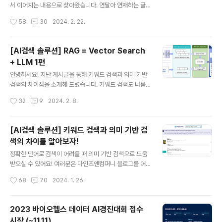
는 목표 하나로 뉴스레터 발행을 시작했습니다. 목표에 맞
서 이어지는 내용으로 찾아왔습니다. 연달아 연재하는 글
춰 주의깊게 보면 좋을 AI 업계 최신 동향을 한 장으로 뽑아
을 통해 의미 기반 검색의 장점과 구성 기술 요소들에 대한
작성시간
58
30
2024. 2. 22.
뽑아 뉴스레터로 보내드리고 있습니다. 오늘은 1회차에 발
이해가 되고 계신지 궁금합니다ㅎㅎ 다양한 의견을 부탁드
행됐던 뉴스레터를 들고 와서..
리며, 함께 알아보고자 하는 주제가 있으시다면 댓글로 남
겨주세요! (샤이하신 분들은 비밀 댓글도 대환영입니다) 작
[AI검색 솔루션] RAG = Vector Search
성 : 마인즈앤컴퍼니 이주연 매니저 (Product&Marketin
+ LLM 1편
g) 자, 이제 1편에서 다루지 못했던 LLM 기술과 RAG 기
글 내용
술까지 저와 함께 스터디해보시죠! 우선 LLM 이란 무엇인
안녕하세요! 지난 게시글을 통해 키워드 검색과 의미 기반
지 기본적인 정보를 알아보겠습니다. 📚 LLM 이란? LLM
검색의 차이점을 소개해 드렸습니다. 키워드 검색도 나름
은 Large Language Model의 약자로, 대규모 언어 모
의 장점이 있었지만, 빠르게 발전해 나가는 기술에 맞춰 활
작성시간
32
9
2024. 2. 8.
델이라 불리고 있습니다. 딥러닝을 기반으로 구축된 자연..
용되는 건 의미 기반 검색이었다는 것을 알 수 있었습니다.
마치 내 옆에 AI 비서가 있는 것처럼 내가 원하는 정보를 찰
떡같이 알아듣고 추천해 준다니! 너무 편리할 것 같다는 생
[AI검색 솔루션] 키워드 검색과 의미 기반 검
각이 드시지 않나요? 우리의 검색 라이프를 윤기 나게 만들
색의 차이를 알아보자!
어줄 새로운 검색 생활을 계속해서 알아보겠습니다. 오늘
글 내용
은 의미기반 검색의 2탄으로, 의미 기반 검색을 가능하게
정확한 단어로 검색이 어려울 때 의미 기반 검색으로 도움
해주는 벡터 임베딩(Vector Embedding) 에 관해 이야
받으실 수 있어요! 여러분은 마인즈앤컴퍼니 블로그를 어
기를 해드리려고 합니다. Editing : 마인즈앤컴퍼니 이주연
떻게 알고 찾아오셨나요? 의미기반 검색, 키워드 검색 등의
작성시간
68
70
2024. 1. 26.
매니저 (Product&Marketing) 기업, 공공기관, 병원 등
키워드를 검색해서 나온 게시글이라 클릭해서 들어오셨나
..
요? 이렇게 블로그에 방문해 주시기까지도 여러분은 ‘검
색’을 활용하셨을 것으로 생각됩니다. 이제는 단순히 검색
2023 바이오헬스 데이터 AI경진대회 접수
어의 키워드 중심으로 검색하는 것이 아닌, 질문자의 의도
시작 (~11.11)