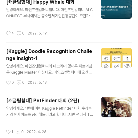
[캐글탐험대] Happy Whale 대회
제 정의와 그에 따른 솔루션을 설명하고, 현재 민팃 파손 탐
글 내용
안녕하세요. 마인즈앤컴퍼니입니다. 마인즈앤컴퍼니 AI C
지에 어떤 모델이 사용되고 있는지 소개하겠습니다. 민팃
ONNECT 부서에서는 중소벤처기업진흥공단이 주관하는
이란? 민팃(MINTIT)은 전국 최대 규모의 비대면 중고 휴
[스타트업 청년인재 이어드림] 프로젝트에 참여하고 있습
대폰 거래 플랫폼입니다. 대형마트나 휴대폰 대리점에서
니다. AI CONNECT는 AI 경진대회를 주관하는 부서인데
쉽게 접할 수 있는 민팃 ATM을 이용하여 서랍 속에 잠들
작성시간
4
0
2022. 5. 19.
요! 풍부한 AI 경진대회 수행 경험을 기반으로 모의 경진대
어있던 중고 휴대폰을 손쉽게 판매할 수 있는 서비스를 제
회와 실전 경진대회를 담당하여 교육과 멘토링을 지원합니
공합니다. ATM에서 거래가 이루어..
다. 작년 (2021년) 진행된 이어드림에서도 Kaggle 경진
[Kaggle] Doodle Recognition Challe
대회에 출전한 입교생들에게 특강과 멘토링을 지원해주었
nge Insight-1
습니다. 그 중 은메달을 수상한 팀의 팀원이 마인즈앤컴퍼
글 내용
니에 입사하게 되었는데요! Data Scientist 로 입사하신
안녕하세요. 마인즈앤컴퍼니의 테크리더 명대우 파트너님
이남주, 김준철 매니저가 Happy Whale 대회 은메달 수
은 Kaggle Master 이신데요. 마인즈앤컴퍼니에 오신 이
상후기와 Insight를 작성해서 공유해주셨습니다. Kaggle
후에도 다른 매니저들과 함께 Kaggle 을 출전하기도 하시
작성시간
0
0
2022. 5. 19.
대회 준비하시는..
고, 매니저들에게 Kaggle Insight를 전해주기도 합니다.
그 중 Kaggle 의 Quick, Draw! Doodle Recognition
Challenge 로 학습하고 싶은 분들과, 다른 Kaggle 대회
[캐글탐험대] PetFinder 대회 (2편)
출전을 준비하고 있으신 분들을 위해 도움이 되는 글을 작
글 내용
안녕하세요. 1편에 이어 Kaggle Petfinder 대회 수상후
성해주셨습니다. Quick, Draw! Doodle Recognition
기와 인사이트를 정리해드리려고 합니다! 저번 편에서 Tra
작성: 마인즈앤컴퍼니(MNC) 명대우 파트너 대회소개 이
nsformer 모델에 대해서 소개해 드렸는데요, 이번 편에
대회는 사람이 제한시간 20초 이내에 빨리 그린 낙서들을
서는 Multi-head 모델과 BCE Loss 를 활용하여 학습했
분류하는 대회입니다. 직접 관련이 있는 애플리케이션으로
작성시간
1
0
2022. 4. 26.
던 이야기를 해보려고 합니다. Insight 2 - Multi-head
는 필기 인식(Handwri..