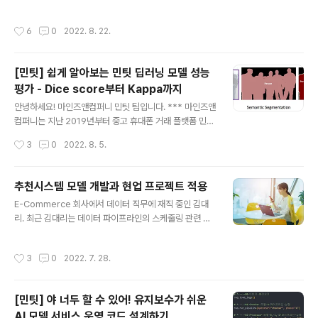
전문가 양성과정'의 캡스톤 프로젝트의 실습 기업으로 참
에서 많은 것을 체득할 수 있도록 든든한 선배들이 되어줄
가하게 되었습니다. 빅데이터 핀테크 전문가 양성과정은
것이니 학생분들 많관부 🤗 안녕하세요, 저희는 연세대학
작성시간
6
0
2022. 8. 22.
서울대학교 교수진에게 5개월 간 빅데이터/핀테크 분야의
교 현장실습 프로그램으로 마인즈앤컴퍼니에서 근무하고
핵심 개념 및 기술에 대한 강의를 듣고, 2개월 간 기업과 연
있는 최명헌, 김서연 인턴입니다! 이번 글에서는 저희가..
계하여 실제 프로젝트 수행하는 과정입니다. 총 4분이 오
[민팃] 쉽게 알아보는 민팃 딥러닝 모델 성능
셔서 2개월 간 실습 프로젝트에 참여하였고, 그중 2분이
평가 - Dice score부터 Kappa까지
인턴으로 채용되어 근무 중입니다. 회사 입장에서도 우수
글 내용
한 인재를 선점할 수 있고, 수강생 입장에서도 실제 현업에
안녕하세요! 마인즈앤컴퍼니 민팃 팀입니다. *** 마인즈앤
서 데이터를 다뤄볼 수 있는 좋은 기회였다고 생각합니다.
컴퍼니는 지난 2019년부터 중고 휴대폰 거래 플랫폼 민팃
캡스톤 프로젝트를 통해 AI CONNECT 부서의 인턴이 된
의 ATM을 위한 딥러닝 파손 탐지 AI 모델을 개발하고 있
작성시간
3
0
2022. 8. 5.
도성진 매니저가 전하는 생생한 후기를 지..
습니다. 본 포스트는 민팃 시리즈의 네 번째 포스트입니다.
오늘의 포스트에서는 민팃 팀의 AI 모델을 평가하는 방법
에 대해 소개할 예정인데요. 먼저 민팃 모델에 사용되는 S
추천시스템 모델 개발과 현업 프로젝트 적용
egmentation과 Classification 태스크에서 사용되는
글 내용
E-Commerce 회사에서 데이터 직무에 재직 중인 김대
평가지표에는 어떤 것이 있는지 민팃의 Real-world 서비
리. 최근 김대리는 데이터 파이프라인의 스케줄링 관련 업
스에서 이러한 평가지표들을 활용할 때 중요하게 고민한
무를 맡게 되었다. 해당 업무에 익숙하지 않았던 김대리는
부분이 무엇인지 등 민팃에서 활용하고 있는 모델의 평가
데이터 스케줄링 프레임워크인 Apache Airflow 관련 내
지표와 그 적용 방향성에 대해 공유하고자 합니다. (1) 만약
작성시간
3
0
2022. 7. 28.
용을 더듬더듬 구글링을 하며 작업을 진행 중이었다. 내용
민팃 서비스와 민팃의 AI 모델이 궁금하시다면: 2022.0
이 쉽지 않아 관련 강의를 하나정도 보면 좋겠다고 생각하
6.02..
던 참이었는데, 마침 평소에 사용중이던 소셜 미디어에 Air
[민팃] 야 너두 할 수 있어! 유지보수가 쉬운
flow 강의가 추천 광고로 뜨게 되었고 해당 강의를 신청하
AI 모델 서비스 운영 코드 설계하기
게 되었다. 나는 어쩌다 이 글을 읽게 되었을까? 아침에 눈