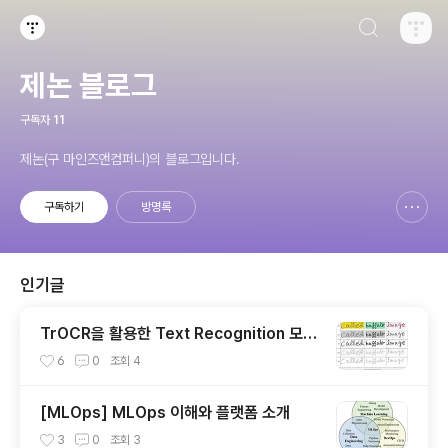
검색하기
티스토리
제논 블로그
구독자
11
제논(구 마인즈앤컴퍼니)의 블로그입니다.
구독하기
방명록
신고하기 레이어
열기
인기글
TrOCR을 활용한 Text Recognition 모델
개발기
6
0
조회
4
[MLOps] MLOps 이해와 플랫폼 소개
3
0
조회
3