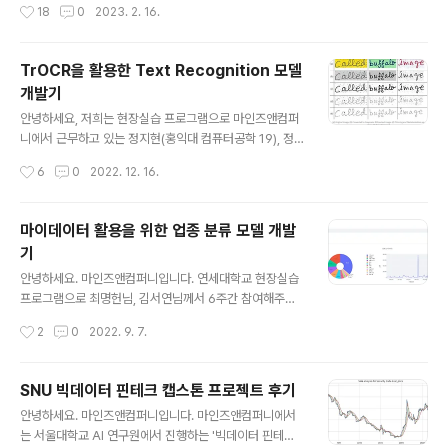
작성시간
18
0
2023. 2. 16.
Scientist 박기돈 매니저 (AI커넥트사업부)..
과 커넥트팀의 데이터사이언티스트들이 Kaggle에서 개
최된 OTTO - Multi-Objective Recommender Sys
tem 경진대회에서 2,587 팀 중 128등이라는 기록을 내
TrOCR을 활용한 Text Recognition 모델
며 은메달을 차지했습니다! 이 기쁜 소식과 함께, 은메달 수
개발기
상기를 블로그를 통해 미래의 데이터사이언티스트 및 AI
글 내용
과학자들과 공유하려 하는데요. 첫 번째 편인 이번 글에서
안녕하세요, 저희는 현장실습 프로그램으로 마인즈앤컴퍼
는 OTTO 대회에 대한 자세한 소개 및 대회에 참여하며
니에서 근무하고 있는 정지현(홍익대 컴퓨터공학 19), 정
얻게 된 몇 가지 팁을 소개합니다. 작성: 마인즈앤컴퍼니 전
기윤(한양대 산업공학 17) 인턴입니다! 이번 글에서는 저
작성시간
6
0
2022. 12. 16.
혜령 인턴 (연세대 응용통계학 19) 검수: 마인즈앤컴퍼니
희가 6주간 참여한 프로젝트를 소개해드리려고 합니다. 1.
Data..
OCR 이란? OCR (Optical Character Recognition)
이란 손글씨, 인쇄된 글자, 스캔한 문서, 문서의 사진 등의
마이데이터 활용을 위한 업종 분류 모델 개발
형태의 텍스트 이미지를 기계가 읽을 수 있을 수 있는 텍스
기
트 포맷으로 변환하는 기술입니다. 문자를 디지털화 해주
글 내용
기 때문에 일상생활에서도 많이 쓰이고 있는데요, 스마트
안녕하세요. 마인즈앤컴퍼니입니다. 연세대학교 현장실습
폰으로 카드결제를 진행할 때, 카메라로 카드를 인식하면
프로그램으로 최명헌님, 김서연님께서 6주간 참여해주셨
자동으로 카드 번호가 입력되는 경우도 해당됩니다. OCR
는데요. 마이데이터 구축에 필요한 가맹점 업종 분류 모델
작성시간
2
0
2022. 9. 7.
TASK 단계는 크게 5단계(Preprocessing, Text Det..
을 개발하고, 해당 모델로 웹사이트까지 구현하며 탄탄한
실무 경험을 쌓을 수 있었다고 합니다. 인턴 프로그램을 성
공적으로 수료하고 그 과정을 김서연님이 작성해주셨습니
SNU 빅데이터 핀테크 캡스톤 프로젝트 후기
다. 마인즈앤컴퍼니는 학점 연계로 오시는 학생 인턴분들
글 내용
안녕하세요. 마인즈앤컴퍼니입니다. 마인즈앤컴퍼니에서
을 특히나 더 아끼고 챙겨주려고 합니다. 의미 없는 잡무를
는 서울대학교 AI 연구원에서 진행하는 '빅데이터 핀테크
하면서 일손을 거드는 게 아니라 실무 경험을 쌓고 그 과정