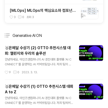
[MLOps] MLOps의 핵심요소와 컴포넌트,
end-to-end 아키텍처
3
0
조회
3
Generative AI ON
분류 전체보기
주요 글 목록
🥈은메달 수상기 (2) OTTO 추천시스템 대
회: 챌린지와 우리의 솔루션
글 내용
안녕하세요. 마인즈앤컴퍼니의 AI 경진대회 플랫폼 ‘AI C
ONNECT’를 운영하는 AI 커넥트팀입니다. 저희 팀의 데
이터사이언티스트들이 Kaggle에서 개최된 OTTO - Mu
작성시간
9
0
2023. 3. 13.
lti-Objective Recommender System 경진대회에서
2,587 팀 중 128등이라는 기록을 내며 은메달을 차지했
다는 소식, 지난 번 첫번째 수상기 글을 통해 알려드렸습니
🥈은메달 수상기 (1) OTTO 추천시스템 대회
다. 이번에는 OTTO 대회가 어떤 챌린지가 있었는지, 그
A to Z
리고 그 챌린지를 어떻게 풀어냈는지에 대해 두 번째 글로
글 내용
소개해드립니다. 작성: 마인즈앤컴퍼니 Data Scientist
안녕하세요. 마인즈앤컴퍼니의 AI 경진대회 플랫폼 ‘AI C
곽치영 매니저 (AI커넥트사업부) 마인즈앤컴퍼니 전혜령
ONNECT’를 운영하는 AI 커넥트팀입니다. 저희 팀에서
인턴 (연세대 응용통계학 19) 검수: 마인즈앤컴퍼니 Data
함께 데이터사이언스의 세계를 파헤치고 있는 전혜령 인턴