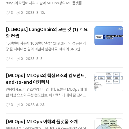
케이션을 구성해보는 실습을 다뤄보려 합니다. LangChai
rfing)의 자연어 처리 기술과 MLOps상의 ML 플랫폼 기
n의 활용 사례까지 전달해드리는, 이번 시리즈의 마지막 글
술을 더한 LLMOps(Large Language Model Opera
작성시간
3
0
2023. 8. 10.
입니다. 🗒️ 1편 보러가기: htt..
tions)를 개발하고 있는데요. 총 3편에 걸친 이번 시리즈
'LangChain의 모든 것'에서는 MNC는 LLM 레벨의 워크
플로우 구성을 누구나 쉽게 할 수 있도록 지원하는 라이브
[LLMOps] LangChain의 모든 것 (1) 개요
러리인 LongChain에 대해 소개하고자 합니다. 오늘 소개
와 컨셉
해드릴 내용은 LangChain의 구성 요소에 대해 자세하게
글 내용
살펴볼 수 있는 포스트로, 시리즈의 두 번째 글입니다. 🗒️ 1
“5일만에 사용자 100만명 달성" ChatGPT의 성공을 가
편 보러가기: https://blog.mnc.ai/68
장 잘 나타내는 말이 아닐까 싶은데요. 메타의 SNS인 Thr
ead를 제외하고는 단기간에 가장 많은 사용자 모집에 성
작성시간
4
0
2023. 8. 8.
공한 사례이며, 이 기록은 당분간 깨지지 않을 것으로 보여
집니다. 이 기록은 AI 분야를 두고 보면 그 의미가 더욱 깊
은데요. '인간 vs AI' 구도로 화제가 되었던 이세돌 9단과
[MLOps] MLOps의 핵심요소와 컴포넌트,
알파고의 대결 이후로 급격하게 높아진 관심에 비해, 이렇
end-to-end 아키텍처
다 할 실체를 보이지 못하던 AI 기술이 드디어 모두의 일상
글 내용
생활을 바꾸는 서비스로 등장한 첫 사례이기 때문입니다.
안녕하세요. 마인즈앤컴퍼니입니다. 오늘은 MLOps에 대
동시에 앞으로 AI 기술이 어떻게 시장을 장악해야 하는가
한 핵심 요소와 구성 컴포넌트, 아키텍처에 대해 잘 정리된
에 대한 실마리를 제공했다는 점에서도 시사하는 바가 큽
논문이 있어서 소개해 드리려고 합니다. “Machine Lear
작성시간
3
0
2022. 6. 23.
니다. 마인즈앤컴퍼니(MNC)는 이러한 최근의 추세에 더
ning Operations (MLOps): Overview, Definition,
불어 MNC의 Ch..
and Architecture” 라는 제목의 논문이며 2022년도에
arXiv에서 퍼블리싱 했습니다. https://arxiv.org/ftp/ar
[MLOps] MLOps 이해와 플랫폼 소개
xiv/papers/2205/2205.02302.pdf 본 글을 통해 머
글 내용
안녕하세요 마인즈앤컴퍼니입니다. MLOps에 대하여 여