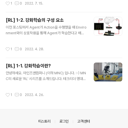
작성시간
1
0
2022. 7. 15.
에서 배운 Value라는..
를 소개드립니다. 테크리더 명대우 파트너님의 지도 아래,
MNC 의 Data scientist 인 최창윤 매니저가 뜻을 모아
강화학습에 blog.mnc.ai 2022.04.28 - [[스터디] 강화
[RL] 1-2. 강화학습의 구성 요소
학습] - [RL] 1-2. 강화학습의 구성 요소 [RL] 1-2. 강화
글 내용
이전 포스팅에서 Agent가 Action을 수행했을 때 Enviro
학습의 구성 요소 이전 포스팅에서 Agent가 Action을 수
nment와의 상호작용을 통해 Agent가 학습한다고 배웠
행했을 때 Environment와의 상호작용을 통해 Agent가
습니다. Agent와 Environment, Action 에 대해 구체적
학습한다고 배웠습니다. Agent와 Environment, Actio
이지는 않지만 간단한 개념을 이해하고 계실텐데요. 본 포
n 에 대해 구체적이지는 않지만 간단한 개념을..
작성시간
1
0
2022. 4. 28.
스팅에서는 강화학습을 이해하기 위해 필요한 추가적인 개
념들을 간단히 살펴보고 Atari 게임에 그 개념을 도입해볼
것입니다. 이 포스팅은 각 개념들을 자세히 이해하기 위한
[RL] 1-1. 강화학습이란?
것이 아닙니다. 각 개념들은 이후의 포스팅에서 더 자세히
글 내용
설명할 것입니다. 강화학습의 구성요소 Sutton의 책에서
안녕하세요. 마인즈앤컴퍼니 (이하 MNC) 입니다. :-) MN
는 RL System을 구성하는 4가지 주요한 Subelement
C의 새로운 'RL' 시리즈를 소개드립니다. 테크리더 명대우
s를 다음과 같이 소개합니다. Policy Reward Signal Va
파트너님의 지도 아래, MNC 의 Data scientist 인 최창
lue Function Model of ..
윤 매니저가 뜻을 모아 강화학습에 대해 연구를 진행하고
작성시간
1
0
2022. 4. 26.
있습니다. 몇년 전부터 강화학습에 대한 공부를 해왔지만
내용을 정리하지 않아 다시 공부하는 경우가 많았는데요!
이번 연구를 진행하면서 정리할 필요성을 느꼈고, 해당 내
용들을 블로그에 공유드리기로 하였습니다. 연구 배경 해
당 연구는 딥러닝 비전 검사 기술을 로봇 팔과 접목하여 실
의안내
티스토리
로그인
고객센터
제 산업에 적용하기 위해 진행하게 되었습니다. 바닥과 닿