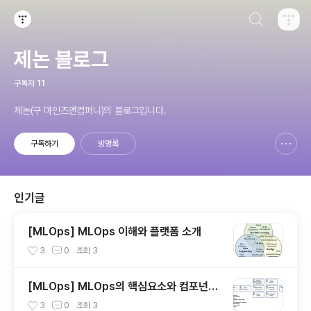
검색하기
티스토리
제논 블로그
구독자
11
제논(구 마인즈앤컴퍼니)의 블로그입니다.
구독하기
방명록
신고하기 레이어
열기
인기글
[MLOps] MLOps 이해와 플랫폼 소개
3
0
조회
3
[MLOps] MLOps의 핵심요소와 컴포넌트,
end-to-end 아키텍처
3
0
조회
3