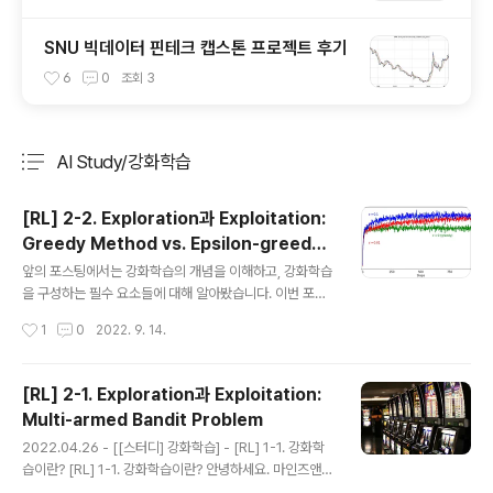
SNU 빅데이터 핀테크 캡스톤 프로젝트 후기
6
0
조회
3
AI Study/강화학습
분류 전체보기
주요 글 목록
[RL] 2-2. Exploration과 Exploitation:
Greedy Method vs. Epsilon-greedy
글 내용
Method
앞의 포스팅에서는 강화학습의 개념을 이해하고, 강화학습
을 구성하는 필수 요소들에 대해 알아봤습니다. 이번 포스
팅에서는 강화학습 분야에서 오랜 기간동안 연구되어 온
작성시간
1
0
2022. 9. 14.
Multi-armed Bandit 문제를 기반으로 Exploration과
Exploitation에 대해 살펴보려고 합니다. Multi-armed
Bandit 문제에 대해 설명하고 이 문제를 구현하여 Explor
[RL] 2-1. Exploration과 Exploitation:
ation과 Exploitation 에 대해 설명드리겠습니다. 본 포스
Multi-armed Bandit Problem
팅에서 다루는 설명은 Sutton의 강화학습 책을 많이 참고
글 내용
하였습니다. 관련 코드는 Github 에서 확인할 수 있습니
2022.04.26 - [[스터디] 강화학습] - [RL] 1-1. 강화학
다. Greedy Method Exploitation을 하기 위해서 우리
습이란? [RL] 1-1. 강화학습이란? 안녕하세요. 마인즈앤컴
는 행동에 대한 평가가 필요합니다. 이 평가는 이전 포스팅
퍼니 (이하 MNC) 입니다. :-) MNC의 새로운 'RL' 시리즈