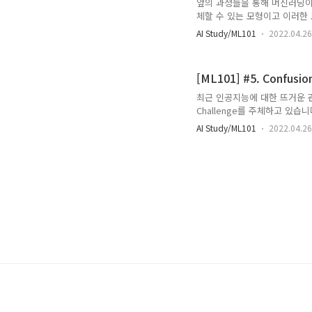
앞의 과정들을 통해 머신러닝이
체할 수 있는 모형이고 이러한 
데 이 모델은 정교해지기 위해
AI Study/ML101
2022.04.26
를 만들 수 있고, 반대의 경우는
게 됩니다. 이러한 문제를 수학적으로
자세히 알아보겠습니다. Bias-V
[ML101] #5. Confusion
할 때 가장 높은 점수를 받는 
최근 인공지능에 대한 뜨거운 관
Challenge를 주체하고 있
하죠. 그렇다면 "우수한 알고
AI Study/ML101
2022.04.26
지표를 함께 공개하며, 평가지
공지능을 활용하여 해결할 수 
렇다면 평가 척도는 어떤 유형
(Evaluation Metric)에는 크게