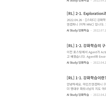
AI Study/강화학습
2022.09.
문제를 구현하여 Exploratio
Sutton의 강화학습 책을 많이
Method Exploitatio
[RL] 2-1. Expl
배운 Value라는..
2022.04.26 - [[스터디] 강
앤컴퍼니 (이하 MNC) 입니다.
의 지도 아래, MNC 의 Data 
AI Study/강화학습
2022.07.
2022.04.28 - [[스터디] 강
포스팅에서 Agent가 Action
웠습니다. Agent와 Environ
[RL] 1-2. 강화학습의 
이전 포스팅에서 Agent가 Act
고 배웠습니다. Agent와 Env
실텐데요. 본 포스팅에서는 강화
AI Study/강화학습
2022.04.
게임에 그 개념을 도입해볼 것입
개념들은 이후의 포스팅에서 더 
System을 구성하는 4가지 주요한
[RL] 1-1. 강화학습이란
Value Function Model of ..
안녕하세요. 마인즈앤컴퍼니 (이하
더 명대우 파트너님의 지도 아래, 
해 연구를 진행하고 있습니다.
AI Study/강화학습
2022.04.
공부하는 경우가 많았는데요! 
공유드리기로 하였습니다. 연구