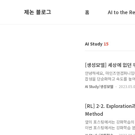
제논 블로그
홈
AI to the R
AI Study
15
[생성모델] 세상에 없던 무
안녕하세요, 마인즈앤컴퍼니입니다.
잡성을 단순화하고 속도를 높여 D
록 하겠습니다. 초기 Diffusi
AI Study/생성모델
2023.05.
순화한 방법을 설명하려면 수식
초점을 맞추어 최대한 직관적으
충분히 DDPM과 DDIM을 이해하
[RL] 2-2. Exploration
상우 매니저 집/검수 - 마인즈앤컴
Method
앞의 포스팅에서는 강화학습의 
이번 포스팅에서는 강화학습 분야에
Exploration과 Exploita