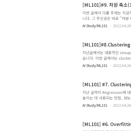
에 적용하기 위해 진행하게 되
[ML101]#9. 차원 축소(
는 영역이 존재하고 이러한 상
이번 글에서 다룰 주제는 지금
니다. 그 주인공은 바로 "차원 축소
요한 변수들을 취하여 우리가 다루
AI Study/ML101
2022.04.26
Learning?] 을 통해 차원
겠습니다. 차원이란 무엇일까요
거라고 생각됩니다. 차원이란 변수
[ML101]#8.Clustering 
면 이 차원을 왜 축소시켜야 하는
지난글에서는 대표적인 Unsuperv
습니다. 이번 글에서는 clustering
DBSCAN (Density-based spati
AI Study/ML101
2022.04.26
Gaussian mixture 에 대해서
clustering은 대표적인 분할 
가까운 data들 끼리 묶어 군집.
[ML101] #7. Clustering
지난 글까지 Regression에 
높이는 데 사용되는 방법, 성능을
예정입니다. [ML101] #1. Mach
AI Study/ML101
2022.04.26
Unsupervised Learning
글까지 살펴본 Regression이
Clustering은 Unsupervis
[ML101] #6. Overfitti