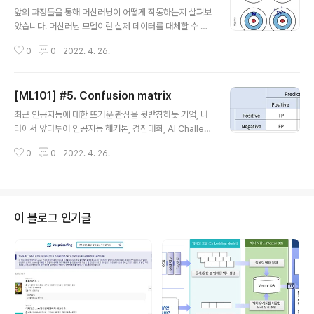
글 내용
있다는 내용 기억하시나요? 지난 글까지 살펴본 Regress
앞의 과정들을 통해 머신러닝이 어떻게 작동하는지 살펴보
ion이 Supervised Learning의 대표적인 모델이었다면
았습니다. 머신러닝 모델이란 실제 데이터를 대체할 수 있
오늘부터 살펴볼 Clustering은 Unsupervised Learni
는 모형이고 이러한 모델을 통해 실제 데이터 없이도 현실
ng의 대표적인 모델입니다. 말 그..
0
0
2022. 4. 26.
세계에서 활용할 수 있습니다. 그런데 이 모델은 정교해지
기 위해 복잡하게 만들면 학습한 데이터와 조금만 다른 데
이터가 들어와도 큰 오차를 만들 수 있고, 반대의 경우는 변
[ML101] #5. Confusion matrix
수들과의 관계를 충분히 설명할 수 없게 되는 Trade-off
글 내용
문제가 발생하게 됩니다. 이러한 문제를 수학적으로 표현
최근 인공지능에 대한 뜨거운 관심을 뒷받침하듯 기업, 나
한 것이 Bias-Variance(편향-분산) Trade-off 입니다.
라에서 앞다투어 인공지능 해커톤, 경진대회, AI Challen
조금 더 자세히 알아보겠습니다. Bias-Variance Trade
ge를 주체하고 있습니다. 대회에선 우수한 문제 해결 알고
-off 를 설명하는 유명한 그림 중 하나 입니다. 사격 게임을
0
0
2022. 4. 26.
리즘을 개발한 팀에게 상금/보상을 부여하죠. 그렇다면 "우
할 때 가장 높은 점수를 받는 방법은 나에게 주어진 총알..
수한 알고리즘" 은 어떻게 선정되는 걸까요? 보통 인공지
능 경진대회에선 문제별 평가지표를 함께 공개하며, 평가
지표에 따라 높은 예측도를 가진 모델을 우수한 알고리즘
으로 선정합니다. 인공지능을 활용하여 해결할 수 있는 문
이 블로그 인기글
제가 무궁무진하듯 성능 역시 다양한 척도로 평가되어야
합니다. 그렇다면 평가 척도는 어떤 유형이 있으며, 어떻게
계산되는 걸까요? 모델을 평가하기 위한 평가 척도 (Evalu
ation Metric)에는 크게 분류(Classification) 척도와 예
측(Regr..