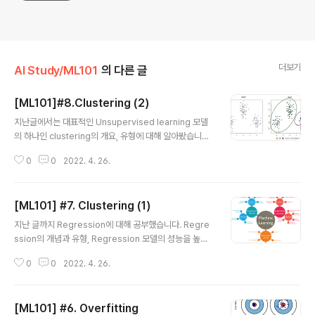
더보기
AI Study/ML101
의 다른 글
[ML101]#8.Clustering (2)
글 내용
지난글에서는 대표적인 Unsupervised learning 모델
의 하나인 clustering의 개요, 유형에 대해 알아봤습니다.
이번 글에서는 clustering의 대표적인 모델인 K-means
0
0
2022. 4. 26.
clustering / Mean-shift clustering / DBSCAN (De
nsity-based spatial clustering of applications wi
th noise) / EM clustering using Gaussian mixture
[ML101] #7. Clustering (1)
에 대해서 좀 더 자세히 알아보고자 합니다. 1. K-means
글 내용
clustering K-means clustering은 대표적인 분할 군
지난 글까지 Regression에 대해 공부했습니다. Regre
집 기법입니다. 군집 별로 centroid (중심)을 가지고 있으
ssion의 개념과 유형, Regression 모델의 성능을 높이
며, centroid에 가까운 data들 끼리 묶어 군집..
는 데 사용되는 방법, 성능을 측정하는 방식들을 말이죠. 이
0
0
2022. 4. 26.
번 시간부터는 Clustering에 대해 배워볼 예정입니다.
[ML101] #1. Machine Learning? 에서 Machine Lea
rning을 크게 Supervised Learning, Unsupervised
[ML101] #6. Overfitting
Learning, Reinforcement Learning 으로 구분할 수