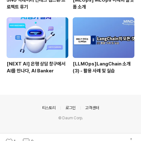
SNU 빅데이터 핀테크 캡스톤 프
[MLOps] MLOps 이해와 플랫
로젝트 후기
폼 소개
[NEXT AI] 은행 상담 창구에서
[LLMOps]LangChain 소개
AI를 만나다, AI Banker
(3) - 활용 사례 및 실습
의안내
티스토리
로그인
고객센터
© Daum Corp.