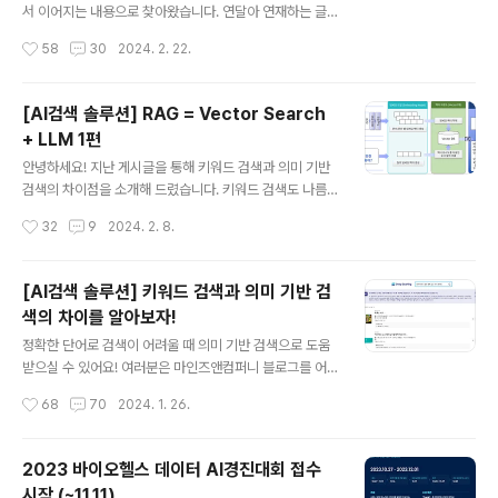
는 목표 하나로 뉴스레터 발행을 시작했습니다. 목표에 맞
서 이어지는 내용으로 찾아왔습니다. 연달아 연재하는 글
춰 주의깊게 보면 좋을 AI 업계 최신 동향을 한 장으로 뽑아
을 통해 의미 기반 검색의 장점과 구성 기술 요소들에 대한
작성시간
58
30
2024. 2. 22.
뽑아 뉴스레터로 보내드리고 있습니다. 오늘은 1회차에 발
이해가 되고 계신지 궁금합니다ㅎㅎ 다양한 의견을 부탁드
행됐던 뉴스레터를 들고 와서..
리며, 함께 알아보고자 하는 주제가 있으시다면 댓글로 남
겨주세요! (샤이하신 분들은 비밀 댓글도 대환영입니다) 작
[AI검색 솔루션] RAG = Vector Search
성 : 마인즈앤컴퍼니 이주연 매니저 (Product&Marketin
+ LLM 1편
g) 자, 이제 1편에서 다루지 못했던 LLM 기술과 RAG 기
글 내용
술까지 저와 함께 스터디해보시죠! 우선 LLM 이란 무엇인
안녕하세요! 지난 게시글을 통해 키워드 검색과 의미 기반
지 기본적인 정보를 알아보겠습니다. 📚 LLM 이란? LLM
검색의 차이점을 소개해 드렸습니다. 키워드 검색도 나름
은 Large Language Model의 약자로, 대규모 언어 모
의 장점이 있었지만, 빠르게 발전해 나가는 기술에 맞춰 활
작성시간
32
9
2024. 2. 8.
델이라 불리고 있습니다. 딥러닝을 기반으로 구축된 자연..
용되는 건 의미 기반 검색이었다는 것을 알 수 있었습니다.
마치 내 옆에 AI 비서가 있는 것처럼 내가 원하는 정보를 찰
떡같이 알아듣고 추천해 준다니! 너무 편리할 것 같다는 생
[AI검색 솔루션] 키워드 검색과 의미 기반 검
각이 드시지 않나요? 우리의 검색 라이프를 윤기 나게 만들
색의 차이를 알아보자!
어줄 새로운 검색 생활을 계속해서 알아보겠습니다. 오늘
글 내용
은 의미기반 검색의 2탄으로, 의미 기반 검색을 가능하게
정확한 단어로 검색이 어려울 때 의미 기반 검색으로 도움
해주는 벡터 임베딩(Vector Embedding) 에 관해 이야
받으실 수 있어요! 여러분은 마인즈앤컴퍼니 블로그를 어
기를 해드리려고 합니다. Editing : 마인즈앤컴퍼니 이주연
떻게 알고 찾아오셨나요? 의미기반 검색, 키워드 검색 등의
작성시간
68
70
2024. 1. 26.
매니저 (Product&Marketing) 기업, 공공기관, 병원 등
키워드를 검색해서 나온 게시글이라 클릭해서 들어오셨나
..
요? 이렇게 블로그에 방문해 주시기까지도 여러분은 ‘검
색’을 활용하셨을 것으로 생각됩니다. 이제는 단순히 검색
2023 바이오헬스 데이터 AI경진대회 접수
어의 키워드 중심으로 검색하는 것이 아닌, 질문자의 의도
시작 (~11.11)