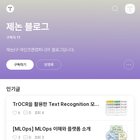
검색하기
티스토리
제논 블로그
구독자
11
제논(구 마인즈앤컴퍼니)의 블로그입니다.
구독하기
방명록
신고하기 레이어
열기
인기글
TrOCR을 활용한 Text Recognition 모델
개발기
6
0
조회
4
[MLOps] MLOps 이해와 플랫폼 소개
3
0
조회
3