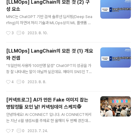
[LLMOps] LangChain의 모든 것 (2) 구
이 중요한 화두로 떠올랐기 때문에, 트렌드를 반영한 이슈
성 요소
를 해결하기 위해 많은 데이터 사이언티스트와 AI 개발자
글 내용
들이 참여한 것으로 보입니다. 그럼, 이 대회에서 실제로 수
MNC는 ChatGPT 기반 검색 솔루션 딥서핑(Deep Sea
상까지 한 수상팀은 이 대회를 어떻게 준비했을까요? 이번
rfing)의 자연어 처리 기술과 MLOps상의 ML 플랫폼 기
대회의 수상팀 인터뷰 영상을 통해, 대회 참여부터 수상까
술을 더한 LLMOps(Large Language Model Opera
작성시간
3
0
2023. 8. 10.
지의 순간과 수상의 비결은 무엇일지 살펴보세요.
tions)를 개발하고 있는데요. 총 3편에 걸친 이번 시리즈
'LangChain의 모든 것'에서는 MNC는 LLM 레벨의 워크
플로우 구성을 누구나 쉽게 할 수 있도록 지원하는 라이브
[LLMOps] LangChain의 모든 것 (1) 개요
러리인 LongChain에 대해 소개하고자 합니다. 오늘 소개
와 컨셉
해드릴 내용은 LangChain의 구성 요소에 대해 자세하게
글 내용
살펴볼 수 있는 포스트로, 시리즈의 두 번째 글입니다. 🗒️ 1
“5일만에 사용자 100만명 달성" ChatGPT의 성공을 가
편 보러가기: https://blog.mnc.ai/68
장 잘 나타내는 말이 아닐까 싶은데요. 메타의 SNS인 Thr
ead를 제외하고는 단기간에 가장 많은 사용자 모집에 성
작성시간
4
0
2023. 8. 8.
공한 사례이며, 이 기록은 당분간 깨지지 않을 것으로 보여
집니다. 이 기록은 AI 분야를 두고 보면 그 의미가 더욱 깊
은데요. '인간 vs AI' 구도로 화제가 되었던 이세돌 9단과
[커넥트로그] AI가 만든 Fake 이미지 잡는
알파고의 대결 이후로 급격하게 높아진 관심에 비해, 이렇
명탐정들 모인 날! 커넥팅데이 스케치🕵️
다 할 실체를 보이지 못하던 AI 기술이 드디어 모두의 일상
글 내용
생활을 바꾸는 서비스로 등장한 첫 사례이기 때문입니다.
안녕하세요! AI CONNECT 입니다. AI CONNECT에서
동시에 앞으로 AI 기술이 어떻게 시장을 장악해야 하는가
는 지난 6월 생성AI를 주제로 한 올해의 두 번째 경진대회,
에 대한 실마리를 제공했다는 점에서도 시사하는 바가 큽
'Fake or Real: AI 생성 이미지 판별 경진대회'가 열렸는
작성시간
7
0
2023. 7. 24.
니다. 마인즈앤컴퍼니(MNC)는 이러한 최근의 추세에 더
데요. 7월 7일 수상자를 발표하고, 약 2주 후 이번 대회에