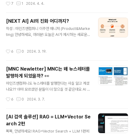
작성시간
7
1
2024. 4. 4.
퍼니가 NEXT AI를 향해 가고 있는 발걸음 중 하나였습니
어 시간도 오래 걸리고 음식에 따라 가정에서 조리하기 어
다. AI..
려운 메뉴도 있습니다. 하지만 만약 여러분들이 해왔던 요
리의 과정을 각각 해주는 로봇들이 있다면 요리가 더 쉬워
[NEXT AI] AI의 진화 어디까지?
지고 더 자주 음식을 해먹게 되지 않을까요? 요리의 자동화
글 내용
작성 : 마인즈앤컴퍼니 이주연 매니저 (Product&Marke
는 아직 찾아오지 않았지만, AI 서비스는 뚝딱! 만들 수 있
ting) 안녕하세요, 여러분! 오늘은 AI가 제시하는 새로운
다는 사실! 오늘은 손쉽게 AI 서비스를 만들 수 있도록 하는
삶의 변화를 소개해 드릴까 합니다. 알파고가 인간을 이겼
‘AI 서비스 빌더’에 대해 소개해 드리겠습니다. Writing :
다고 떠들썩했던 ‘그’ 유명했던 사건이 불과 10년도 지나지
마인즈앤컴퍼니 임형빈 인턴 (Data Science) Editing :
작성시간
6
0
2024. 3. 19.
않았다는 사실 알고 계셨나요? 10년도 안된 시간에 인공지
마인즈앤컴퍼니 이주연 매니저 (Product&Mark..
능은 빠르게 발전했습니다. 알파고의 등장을 목격하고, 인
간보다 뛰어난 기술이 등장했다는 이야기를 들었을 때도
[MNC Newletter] MNC는 왜 뉴스레터를
삶에 이렇게 빠르게 인공지능이 녹아들 것이라는 걸 예상
발행하게 되었을까? 👀
하지 못했습니다. 너무 멀리 있는 기술 같았죠. 하지만 20
글 내용
24년 지금, 인간을 뛰어넘는 사고를 하는 초인공지능에 대
마인즈앤컴퍼니도 뉴스레터를 발행한다는 사실 알고 계셨
한 이야기까지 언급될 만큼 빠르게 발전하고 있으며 이제
나요?? 아마 모르셨던 분들이 더 많으실 것 같은데요 AI 업
좁은 인공지능, 약 인공지능이라 불리는 ANI (Artificial N
계와 기술에 대한 관심도는 점점 높아지는데 입문자가 접
작성시간
6
0
2024. 3. 7.
arrow..
근하기 쉬운 기술 블로그, 기사들은 이해하기 너무 어려운
용어들로 가득 차 있어, AI를 처음 접하는 사람들의 시선에
서는 AI가 어렵다, 복잡하다, 너무 먼 기술 같다라고 느낄
[AI 검색 솔루션] RAG = LLM+Vector Se
수밖에 없겠구나라는 생각이 들었습니다. 그래서 마인즈앤
arch 2편
컴퍼니는 AI를 잘 모르는 구독자분들도 손쉽게 받아볼 수
글 내용
있고 이해하기 편하게 AI 동향을 정리해서 전달해 보자!라
똑똑, 안녕하세요! RAG=Vector Search + LLM 1편에