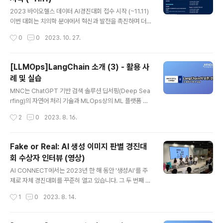
를 파악해서 검색을 해주는 의미 기반 검색 기술이 보편화
글 내용
되고 있다고 합니다. 어떤 이유로 통상적인 키워드 검색 방
2023 바이오헬스 데이터 AI경진대회 접수 시작 (~11.11)
식보다 의미 기반 검색의 중요도가 높아지고 있는지, 어떻
이번 대회는 치의학 분야에서 혁신과 발전을 촉진하며 더
게 의미 기반 검색이 활용될 수 있는지를 중심으로 마인즈
나은 진단과 치료 방법을 모색하고자 개최되었습니다. 이
작성시간
0
0
2023. 10. 27.
앤컴퍼니 AI 솔루션 사례를 통해 함께 설명해 드리겠습니
번 경진대회를 통해 개발된 모델은 환자들의 사랑니 발치
다. 오늘은 첫 번째 날로, 일반적인 검색 방식..
수술 전에 미리 신경 손상의 위험을 파악하고 안전한 수술
을 지원할 보조적인 정보를 제공하여, 환자의 안전과 편안
[LLMOps]LangChain 소개 (3) - 활용 사
함을 증대시키는 데 도움이 될 것입니다. 우리의 목표는 바
례 및 실습
이오헬스와 AI 분야의 기술 발전을 촉진하고 치의학 분야
글 내용
에 적용 가능한 혁신적인 솔루션을 발굴하는 것입니다. 함
MNC는 ChatGPT 기반 검색 솔루션 딥서핑(Deep Sea
께 치의학 분야의 혁신을 주도하고 선도해 나가는 기회를
rfing)의 자연어 처리 기술과 MLOps상의 ML 플랫폼 기
놓치지 마세요! 바이오헬스 데이터와 AI 기술의 융합에 관
술을 더한 LLMOps(Large Language Model Opera
작성시간
2
0
2023. 8. 16.
심이 있는 많은 분들의 참여를 기다립니다 ✅Track 1: htt
tions)를 개발하고 있는데요. 총 3편에 걸친 이번 시리즈
ps://bit.ly/47..
'LangChain의 모든 것'에서는 MNC는 LLM 레벨의 워크
플로우 구성을 누구나 쉽게 할 수 있도록 지원하는 라이브
Fake or Real: AI 생성 이미지 판별 경진대
러리인 LongChain에 대해 소개하고자 합니다. 오늘 소개
회 수상자 인터뷰 (영상)
해드릴 내용은 지금까지 다뤘던 Lang Chain과 컨셉과 구
글 내용
성 요소를 바탕으로, 실제로 LangChain을 이용해 어플리
AI CONNECT에서는 2023년 한 해 동안 '생성AI'를 주
케이션을 구성해보는 실습을 다뤄보려 합니다. LangChai
제로 자체 경진대회를 꾸준히 열고 있습니다. 그 두 번째 대
n의 활용 사례까지 전달해드리는, 이번 시리즈의 마지막 글
회인 'Fake or Real: AI 생성 이미지 판별 경진대회'에는
작성시간
1
0
2023. 8. 14.
입니다. 🗒️ 1편 보러가기: htt..
무려 765명이나 참가를 하면서, 생성AI에 대한 뜨거운 관
심을 증명했는데요. 실제로 생성AI가 떠오르면서 이미지
분야에서도 실제 이미지와 AI가 만든 가짜 이미지의 구분