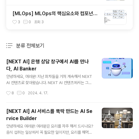
[MLOps] MLOps의 핵심요소와 컴포넌트,
end-to-end 아키텍처
3
0
조회
3
분류 전체보기
주요 글 목록
[NEXT AI] 은행 상담 창구에서 AI를 만나
다, AI Banker
글 내용
안녕하세요, 여러분! 지난 회차들을 거쳐 계속해서 NEXT
AI 컨텐츠로 찾아왔습니다. NEXT AI 컨텐츠에서는 그동
안 AI Agent, AI 서비스 빌더를 주제로 생성형 AI가 어떤
작성시간
8
0
2024. 4. 17.
형태로 발전해 나가고 있는지 소개해 드렸습니다. 지난 게
시글들을 통해서 기술에 대한 원리와 구성 요소들을 파악
하셨다면, 오늘은 기술들이 어떻게 실제 프로젝트에서 구
[NEXT AI] AI 서비스를 뚝딱 만드는 AI Se
현되었는지 알아보실 시간입니다! 같이 떠나볼까요? 작성
rvice Builder
: 마인즈앤컴퍼니 이주연 매니저 (Product&Marketing)
글 내용
최근 우리은행에서 국내 최초로 생성형 AI 활용하여 대국
안녕하세요 여러분! 여러분은 요리를 자주 해서 드시나요?
민 금융 상담 서비스 AI뱅커를 출시했다고 밝혔는데요, 기
음식 섭취는 일상에서 꼭 필요한 일이지만, 요리를 해먹는
사를 보셨나요? 우리은행 AI뱅커 구축 사업은 마인즈앤컴
건 재료 손질, 설거지, 조리, 뒷정리 등 여러 과정이 모여있