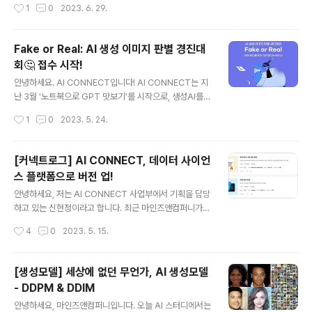
작성시간
1
0
2023. 6. 29.
다. 매주 월요일 오후 5시를 기준으로, 특허 문서 기반 특허
분류 과제의 리더보드 1위를 달성하신 커넥터가 상금의 주
인공! 첫 번째 수상자 선정일인 7월 10일(월) 오후 5시를
Fake or Real: AI 생성 이미지 판별 경진대
시작으로 5주간 펼쳐지는 여름특집 SUMMER AI LEAG
회🤔 접수 시작!
UE에 많은 참여를 부탁드립니다. [AI SUMMER LEAGU
글 내용
E, 핵심만 알려드려요 👌] ✅ AI SUMMER LEAGUE 기
안녕하세요. AI CONNECT입니다! AI CONNECT는 지
간은 어떻게 되나요? 공지일인 6월 28일부터, 8월 7일
난 3월 '노트북으로 GPT 맛보기'를 시작으로, 생성AI를
(월) 오후 5시까지! 총 5주 간 진행됩니다. ✅어떻게 참여
주제로 한 경진대회를 꾸준히 열고 있는데요. 이번에 열린
작성시간
1
0
2023. 5. 24.
하나요? 별도의 참여 절차 없이, 특허 문서 기..
'Fake or Real: AI 생성 이미지 판별 경진대회'는 그 두번
째 시리즈로, #AI생성이미지 #생성AI 를 주제로 한 과제를
풀게 됩니다. 이번 대회에서는 활발하게 활동을 벌인 참가
[커넥트로그] AI CONNECT, 데이터 사이언
자를 별도로 '명탐정 커넥터'로 선정해, 최종 수상자들과 함
스 플랫폼으로 버전 업!
께하는 네트워킹 행사까지 열 예정입니다. 이미지 분야의
글 내용
생성AI를 좀 더 깊이있게 파보기 원하시는 모든 분들을, 'F
안녕하세요, 저는 AI CONNECT 사업부에서 기획을 담당
ake or Real: AI 생성 이미지 판별 경진대회'로 초대합니
하고 있는 신현정이라고 합니다. 최근 마인즈앤컴퍼니가
다 😎 💰 총 상금 100만원 🎯과제 특징 DALL·E 2, Stabl
운영하는 AI CONNECT가 데이터 사이언스 플랫폼으로
작성시간
4
0
2023. 5. 15.
e Diffusion, GLIDE..
새로워진 모습을 공개했습니다. AI CONNECT는 국내의
데이터 사이언티스트라면 누구나 한 번쯤 들어봤을 정도로
탄탄한 입지를 보이고 있는 인공지능 경진대회 플랫폼인데
[생성모델] 세상에 없던 무언가, AI 생성모델
요. 이번 버전 업그레이드를 통해 AI CONNECT가 어떻
- DDPM & DDIM
게 변했고, 그 변화에는 어떠한 생각이 담겨있었는지 소개
글 내용
하고자 합니다. 데이터 사이언티스트들로 북적거리는 '커
안녕하세요, 마인즈앤컴퍼니입니다. 오늘 AI 스터디에서는