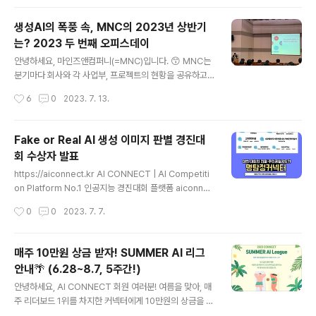
불어 MNC의 Ch..
참여한 분들을 초청한 오프라인 행사 '2023 AI CONNE
CTING DAY - 찾았다! 명탐정 커넥터'가 7월 20일 목요
생성AI의 폭풍 속, MNC의 2023년 상반기
일, 모두의연구소 강남캠퍼스에서 열렸습니다. 이번 행사
는? 2023 두 번째 오피스데이
는 1등부터 10등까지 대회에서 우수한 성적을 낸 수상자와
글 내용
다양한 이벤트 미션에 활발하게 참여하신 '명탐정 커넥터'
안녕하세요, 마인즈앤컴퍼니(=MNC)입니다. 😙 MNC는
이벤트 당첨자, 그리고 이번 대회를 좀 더 깊이 있게 즐기시
분기마다 회사와 각 사업부, 프로젝트의 현황을 공유하고
길 원하는 참여자들이 모인 행사였는데요. 이번 대회는 문
계획을 나누는 타운홀 미팅인 오피스데이를 진행합니다.
작성시간
6
0
2023. 7. 13.
제를 출제한 데이터 사이언티스트에게 직접 들어보..
지난 3월 코로나로 인해 한동안 열리지 못했던 MNC의 2
023년 첫 번째 오피스데이가 열린 뒤, 3개월하고도 조금
더 흐른 지난 7월 7일, MNC의 올해 두 번째 오피스데이가
Fake or Real AI 생성 이미지 판별 경진대
열렸습니다. 어떤 이야기가 오갔는지, 생성AI의 파도 속에
회 수상자 발표
서 MNC는 어떤 비즈니스 도약을 준비하고 있는지 블로그
글 내용
를 통해 살짝 공개합니다! 중고폰 시장의 표준 = 민팃! 민팃
https://aiconnect.kr AI CONNECT | AI Competiti
프로젝트의 발전은 어디까지?!📲 첫 순서는 MNC의 CV
on Platform No.1 인공지능 경진대회 플랫폼 aiconnec
기술이 집대성된 프로젝트인 민팃 프로젝트를 담당하고 계
t.kr
작성시간
0
0
2023. 7. 7.
신 박영준 팀장님이 발표를 맡아주셨습니다. 민팃 프로젝
트는 MNC가 2019년부터..
매주 10만원 상금 받자! SUMMER AI 리그
안내🌴 (6.28~8.7, 5주간!)
글 내용
안녕하세요, AI CONNECT 회원 여러분! 여름을 맞아, 매
주 리더보드 1위를 차지한 커넥터에게 10만원의 상금을 드
리는 2023 CONNECT SUMMER AI 리그를 시작합니