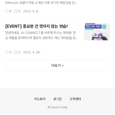
뮤니티'로 거듭나는 도전 2021년 세상에 첫 공개된 AI C
Diffusion 모델이 처음 소개된 이후 초기의 복잡성을 단순
ONNECT는 이제 국내의 대표적인 AI 경진대회 플랫폼으
화하고 속도를 높여 Diffusion 모델의 활용성을 키워준 D
작성시간
8
0
2023. 5. 8.
로서, 그 인지도와 사업 성과를 빠르게 키워 나가고 있습니
DPM과 DDIM이 무엇인지 알아보도록 하겠습니다. 초기
다. 하지만 AI CONNECT..
Diffusion 모델이 복잡했던 이유는 복잡한 loss functio
n 수식 때문인데요. 이를 단순화한 방법을 설명하려면 수식
[EVENT] 중요한 건 꺾이지 않는 연습!
에 대한 이해가 필요할 수밖에 없는 부분이 있습니다. 각 모
글 내용
안녕하세요, AI CONNECT를 사랑해 주시는 여러분! 연
델의 개선점에 초점을 맞추어 최대한 직관적으로 설명해
습 제출을 참여하시며 열심히 성장하고 계신 여러분을 응
보았으니 조금은 어렵게 느껴지시더라도, 천천히 따라와주
원하기 위해 AI CONNECT에서 연습 제출 기능 오픈 맞
시면 충분히 DDPM과 DDIM을 이해하실 수 있을 거라 생
이 풍성한 선물을 준비했습니다. 연습 제출이란? 누구나 종
각합니다😊 작성 - 마인즈앤컴퍼니 Data Scientist 조상
작성시간
0
0
2023. 4. 28.
료된 대회의 과제의 데이터와 베이스라인 코드를 다운로드
우 매니저 집/검수 - 마인즈앤컴퍼니 AI Connect..
해보고, 결과를 제출해 볼 수 있습니다. 연습 제출이기 때문
에 기존의 리더보드 순위가 변동되지는 않지만, 내 수준이
더보기
어느 정도인지 실시간 리더보드를 통해 확인하실 수 있습
니다. 이런 문제를 풀어볼 수 있어요! #NLP NLP 비기너라
면? 소상공인 QnA 카테고리 분류 소비자 문의 질문과 답
변으로 이루어진 대화를 118가지 카테고리로 분류하는 과
제 NLP 실력자라면? 노트북으로 GPT 맛보기 한국어 원
본 텍스트를 한 문장으로 ..
의안내
티스토리
로그인
고객센터
© Daum Corp.