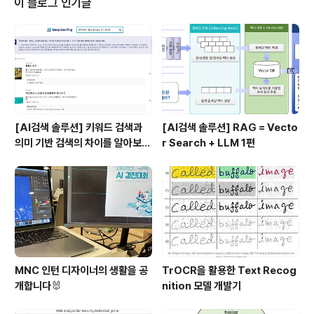
이 블로그 인기글
t variable)를 활용해 목푯값인 종속변수(Dependent v
ariable)를 예측하는 모델링 기법이죠. 변수 간의 인과관
계(Cause-effect relationship)를 예측하는 데 주로 사
용됩니다. 독립변수의 개수, 독..
[AI검색 솔루션] 키워드 검색과
[AI검색 솔루션] RAG = Vecto
의미 기반 검색의 차이를 알아보
r Search + LLM 1편
자!
MNC 인턴 디자이너의 생활을 공
TrOCR을 활용한 Text Recog
개합니다🐰
nition 모델 개발기