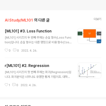
더보기
AI Study/ML101
의 다른 글
[ML101] #3. Loss Function
글 내용
[ML101] 시리즈의 두 번째 주제는 손실 함수(Loss Func
tion)입니다. 손실 함수는 다른 명칭으로 비용 함수(Cost
Function)이라고 불립니다. 손실 함수는 고등학교 수학 교
0
0
2022. 4. 26.
과과정에 신설되는 '인공지능(AI) 수학' 과목에 포함되는
기계학습(머신러닝) 최적화의 기본 원리이며 기초적인 개
념입니다. 이번 시리즈에는 이 "손실 함수"의 개념과 종류
r[ML101] #2. Regression
에 대해 알아보도록 하겠습니다. 위의 그림은 일반적인 통
글 내용
계학적 모델의 형태로 입력 값(Input x)이 들어오면 모델
[ML101] 시리즈의 첫 번째 주제는 회귀(Regression)입
을 통해 예측 값(Output y)이 산출되는 방식입니다. 그러
니다. 회귀분석은 너무나도 유명한 통계 기법이죠. 대학에
면 이 예측 값이 실제 값과 얼마나 유사한지 판단하는 기준
서는 전공을 불문하고 다양한 사례로 언급되기도 하고, 업
이 필요한데 그게 바로 손실 함수(Loss function)입니다.
1
0
2022. 4. 26.
무에서도 수요나 가격을 예측하고 전망할 때 회귀분석을
예측 값과 실제 값의 차이를 loss라고 하며..
접해 보셨을 겁니다. "회귀분석(回歸分析, regression
analysis)이란 관찰된 여러 변수들에 대해 변수 사이의 모
형을 구한 뒤 적합도를 측정해 내는 분석 방법"이라고 Wik
ipedia에 소개가 나옵니다. 독립적인 변수(Independen