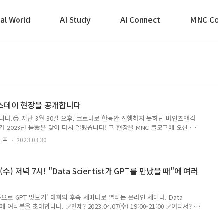
eal World
AI Study
AI Connect
MNC Co
피스데이 현장을 공개합니다
다.😎 지난 3월 30일 오후, 코로나로 한동안 진행하지 못하던 마인즈앤컴
이가 2023년 봄🌺을 맞아 다시 열렸습니다! 그 현장을 MNC 블로그에 오신 여
 MNC 식구들, 여기 다 모였습니다🧑‍🤝‍🧑 MNC의 오피스데이는 MNC 전
라이프
2023.03.30
현재를 공유하고, 또 함께 만들어가야 할 미래에 대한 의견을 나누는 타운
에는 매달 한 번씩 진행했던 이 행사 역시 코로나 기간 동안 진행되지 못했
원도 큰 폭으로 늘어나면서 전 직원이 한 자리에 모이기 쉽지 않아졌습니다.
수) 저녁 7시! "Data Scientist가 GPT를 만났을 때"에 여러
 우리가 어떤 방향을 보며 가고 있는지 함께 이야..
트북으로 GPT 맛보기' 대회의 후속 세미나로 열리는 온라인 세미나, Data
 에 여러분을 초대합니다. ✅언제? 2023.04.07(수) 19:00-21:00 ✅어디서? 4
ct에서 유튜브 링크 안내 예정 ✅어떻게? GPT 분야에 관심이 있는 Data