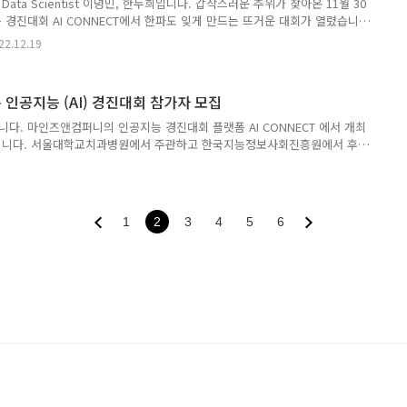
ta Scientist 이녕민, 한두희입니다. 갑작스러운 추위가 찾아온 11월 30
경진대회 AI CONNECT에서 한파도 잊게 만드는 뜨거운 대회가 열렸습니
국방 AI 경진대회(Military AI Competition, MAICON) 해커톤인데요. 대
22.12.19
 지금, 현장에서 '국방 AI'라는 새로운 도전을 지켜본 이야기를 풀어보려 합
및 일반인을 대상으로 AI 기술을 활용해 주어진 문제를 해결하는 경진대회입니
 우수 인재를 발굴해 AI 과학기술 강군을 육성에 기여하는 것을 목표로 이번 대
축 인공지능 (AI) 경진대회 참가자 모집
술정보통신..
다. 마인즈앤컴퍼니의 인공지능 경진대회 플랫폼 AI CONNECT 에서 개최
립니다. 서울대학교치과병원에서 주관하고 한국지능정보사회진흥원에서 후원
축 AI 경진대회에 참여해보세요! 2022년 치과 데이터셋 구축 AI 경진대회
도전해보고 싶은 누구나 참여하실 수 있으며, 대상 1팀에게는 500만원의
 사진 이미지 데이터 객체 탐지 분할 이미지 영역 | 구내 임상 사진을 기반
e Segmentation 모집 일정: 2022년 11월 9일 (수) 까지 본 대회: 2022
1
2
3
4
5
6
1월 21일 (월) 총상..