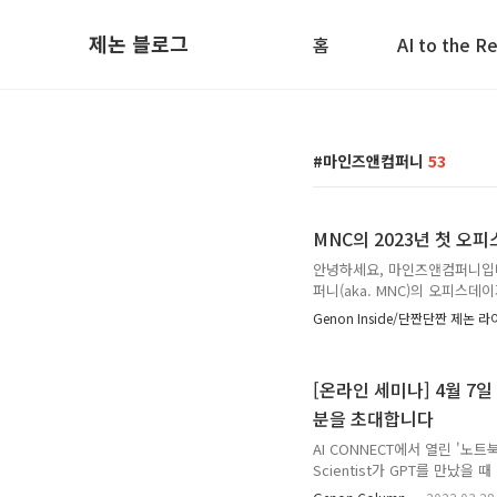
제논 블로그
홈
AI to the R
마인즈앤컴퍼니
53
MNC의 2023년 첫 오
안녕하세요, 마인즈앤컴퍼니입니
퍼니(aka. MNC)의 오피스데
러분들께 살짝 공개합니다👀 모든
Genon Inside/단짠단짠 제논 
직원이 한 자리에 모여 회사의 
홀 미팅인데요. 사실 코로나 전
고요, 그 사이 회사 규모와 인
[온라인 세미나] 4월 7일 (
하는 일은 더 많고 다양해졌는데
분을 초대합니다
AI CONNECT에서 열린 '노
Scientist가 GPT를 만났을 때
월 7일 당일 오전 AI Conne