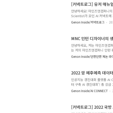
한 자세한 소개 및 대회에 참여
[커넥트로그] 유저 매뉴얼
(연세대 응용통계학 19) 검수: 
안녕하세요! 마인즈앤컴퍼니의 AI 
Scientist가 모인 AI 커
에 참여하고, 최상의 컨디션에
Genon Inside/커넥트로그
20
경진대회가 열릴 때마다 참여자
서버 환경 설정부터 모델 개발,
밖에 없었습니다. 실제로 문의가
MNC 인턴 디자이너의 
회에서 최고의 성적을 내는 데에
안녕하세요, 저는 마인즈앤컴퍼
는 저의 마인즈앤컴퍼니 인턴 
늦여름에 AI CONNECT의 U
Genon Inside/단짠단짠 제논 
개월의 기간 동안 포스터 등의 2
무까지 다양한 경험을 할 수 있
배너, 브로셔, 스티커, 부스 
2022 암 예후예측 데이
로, 짧은 시간에 긍정적인 브랜
인공지능 경진대회 플랫폼 AI C
터 구축 AI 경진대회'! 총 상
고해상도 병리 슬라이드 이미지
Genon Inside/AI CONNECT
Segmentation) 암 환자에
명이 참가한 이번 대회! 총 6일
선정되었습니다. 이번 경진대회
[커넥트로그] 2022 국방
터 유출을 막기 위해 폐쇄형 GP