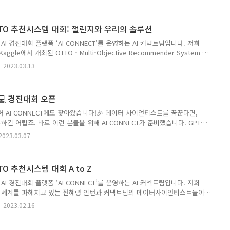
안내] 🧑‍🏫AI CONNECT 운영 사무국 | '노트북으로 GPT 맛보기' 대회 리뷰 |
KAIST 교수 | ChatGPT 이후의 기술 발전방향 | 19:20 - 19:50 🧑‍🏫유영준 뤼튼
의 응용과 사업화 방식 | 19:50 - 20:20 ..
OTTO 추천시스템 대회: 챌린지와 우리의 솔루션
 경진대회 플랫폼 ‘AI CONNECT’를 운영하는 AI 커넥트팀입니다. 저희
e에서 개최된 OTTO - Multi-Objective Recommender System 경
28등이라는 기록을 내며 은메달을 차지했다는 소식, 지난 번 첫번째 수상기 글
2023.03.13
는 OTTO 대회가 어떤 챌린지가 있었는지, 그리고 그 챌린지를 어떻게 풀
개해드립니다. 작성: 마인즈앤컴퍼니 Data Scientist 곽치영 매니저 (AI
령 인턴 (연세대 응용통계학 19) 검수: 마인즈앤컴퍼니 Data Scientist
💻 경진대회 오픈
..
어 AI CONNECT에도 찾아왔습니다!🎉 데이터 사이언티스트를 꿈꾼다면,
긴 어렵죠. 바로 이런 분들을 위해 AI CONNECT가 준비했습니다. GPT
작동방식을 이해하고, 그 과정에서 동료 데이터 사이언티스트들과 인사이트
2023.03.07
GPT 맛보기 - 경량화 GPT를 활용한 문서 생성요약 대회에 여러분을 초대
본 텍스트를 한 문장으로 요약하는 생성요약(Abstractive Summary) 문제
을 이해하고 결과를 도출하는 과정에서, 많은 참가자들과 정보와 의견을 교
TO 추천시스템 대회 A to Z
입니다. 과제 한국어 문서 생성 요약 과제 특징..
 경진대회 플랫폼 ‘AI CONNECT’를 운영하는 AI 커넥트팀입니다. 저희
 세계를 파헤치고 있는 전혜령 인턴과 커넥트팀의 데이터사이언티스트들이
lti-Objective Recommender System 경진대회에서 2,587 팀 중 128등
2023.02.16
차지했습니다! 이 기쁜 소식과 함께, 은메달 수상기를 블로그를 통해 미래의
자들과 공유하려 하는데요. 첫 번째 편인 이번 글에서는 OTTO 대회에 대