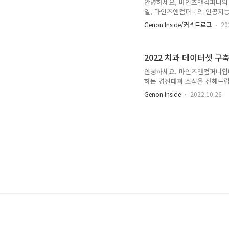
안녕하세요, 마인즈앤컴퍼니의 Da
일, 마인즈앤컴퍼니의 인공지능 
다. 바로 무박2일로 진행된 2022 
Genon Inside/커넥트로그
20
회가 종료된 지 한달이 채 안된
니디. MAICON은 군 장병 
다. 군 AI 역량 검증 및 AI
2022 치과 데이터셋 구
회는 대한민국 국방부와 과학기
안녕하세요. 마인즈앤컴퍼니입니
하는 경진대회 소식을 전해드
하는 2022년 치과 데이터셋 구
Genon Inside
2022.10.26
의료분야 헬스케어 경진대회에 
상금을 수상합니다. 치의료 임상
으로 개별 치아 객체 분할 | Imag
년 11월 14일 (월) ~ 2022년 1