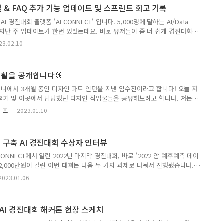
하며 얻게 된 몇 가지 팁을 소개합니다. 작성: 마인즈앤컴퍼니 전혜령 인턴
 & FAQ 추가 기능 업데이트 및 스프린트 회고 기록
마인즈앤컴퍼니 Data..
경진대회 플랫폼 'AI CONNECT' 입니다. 5,000명에 달하는 AI/Data
넥트에 지난 주 업데이트가 한번 있었는데요. 바로 유저들이 좀 더 쉽게 경진대회
서 결과를 낼 수 있도록 매뉴얼과 FAQ를 추가하는 업데이트였습니다. 사실
23.02.10
들은 모두 긴장하고 여러 번 환경을 체크하곤 하는데요. 그 과정에서 GPU
 대회 참여, 결과 제출, 데이터 사용 등 단계단계마다 궁금한 점이 생길 수
 굉장히 많았거든요. 그래서! AI 커넥트 유저들이 AI 커넥트에서는 오직 대
생활을 공개합니다🐰
만 집중할 수 있도록 이용자 매뉴..
니에서 3개월 동안 디자인 파트 인턴을 지낸 임수진이라고 합니다! 오늘 저
후기 및 이곳에서 담당했던 디자인 작업물들을 공유해보려고 합니다. 저는
X/UI 웹 디자인 및 퍼블리싱 직무로 입사했는데요, 2022년의 마지막까지 3-4
라이프
2023.01.10
D 인쇄물 작업부터 피그마를 활용한 UX/UI 웹 디자인, CSS 퍼블리싱 업
었습니다. 입사 후 가장 먼저 맡은 업무는 “POSTECH 채용박람회” 포스터,
배경 현수막 디자인입니다. 포항공대 학생들에게 우리 MNC를 소개하는 자리
터 구축 AI 경진대회 수상자 인터뷰
드 이미지를 남길 수 있는 시각적 작업물을..
ONNECT에서 열린 2022년 마지막 경진대회, 바로 '2022 암 예후예측 데이
금 2,000만원이 걸린 이번 대회는 다음 두 가지 과제로 나눠서 진행됐습니다.
를 기반으로 악성 종양 개체를 분할하는 이미지 세그멘테이션(Image
2023.01.06
 대한 임상 및 병리 정보를 기반으로 암 예후 예측 두 과제에 모두 132팀, 336
간 진행된 본선 대회가 종료되고, 12월 22일 최종 수상팀 6팀(과제당 3팀)이
는 '악성 종양'이라는 특수 분야라는 점은 물론 의료 데이터의 특성상 데이
 AI 경진대회 해커톤 현장 스케치
U 서버 환경에서 진..