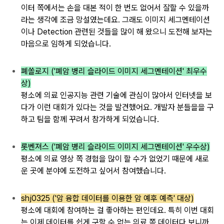
이터
쪽에서는 손을
대본 적이 한 번도 없어서
잘할 수 있을까
라는
생각에 조금 망설였는데요.
그래도 이미지 세그멘테이션
이나 Detection 관련된 것들을
많이 해 왔으니
도전해 보자는
마음으로
임하게 되었습니다.
폐쏠로지 ('폐암 병리 슬라이드 이미지 세그멘테이션' 최우수
상)
평소에 의료
인공지능 관련
기술에 관심이 많아서
인터넷을 보
다가 이런
대회가 있다는
것을 발견했어요.
개발자
분들을을 구
하고
팀을 함께 꾸려서
참가하게 되었습니다.
롯벤져스 ('폐암 병리 슬라이드 이미지 세그멘테이션' 우수상)
평소에
의료 영상 쪽 경험을
많이 할 수가 없었기 때
문에 새로
운
곳에
분야에 도전하고 싶어서 참여했습니다.
shj0325 ('암 융합 데이터를 이용한 암 예후 예측' 대상)
평소에 대회에 참여하는
걸 좋아하는 편인데요.
특히 이번 대회
는
이제 데이터를
쉽게 구할 수 없는
의료 쪽 데이터다
보니까