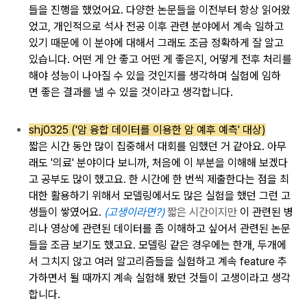
들을
진행을 했었어요.
다양한
논문들을 이전부터
항상 읽어왔
었고, 개인적으로 석
사 전공 이후
관련 분야에서 계속 일
하고
있기 때문에 이 분야에 대해서
그래도 조금
정확하게 잘 알고
있습니다.
어떤 게 안 좋고 어떤
게 좋은지,
어떻게 전후 처리를
해야 성능이
나아질 수 있을 것인지를
생각하며 실험에
임하
면
좋은
결과를 낼 수 있을 것이라고
생각합니다.
shj0325 ('암 융합 데이터를 이용한 암 예후 예측' 대상)
짧은 시간 동안
많이 집중해서
대회를 임했던 거 같아요.
아무
래도 '의료' 분야이
다 보니까,
처음에 이 부분을 이해해
보겠다
고 공부도
많이 했고요.
한 시간에 한 번씩 제출한다는
점을 최
대한 활용하기
위해서 모델링에서도
많은 실험을 했던
그런 고
생들이 쌓였어요.
(고생이라면?)
짧은 시간이지만
이
관련된 병
리나
영상에 관련된
데이터를 좀 이해하고
싶어서 관련된 논문
들을
조금 보기도
했고요.
모델링
같은 경우에는 한개, 두개에
서
그치지
않고 여러 알고리즘들을
실험하고 계속 feature 추
가하면서
될
때까지 계속 실험해 봤던
것들이 고생이라고 생각
합니다.