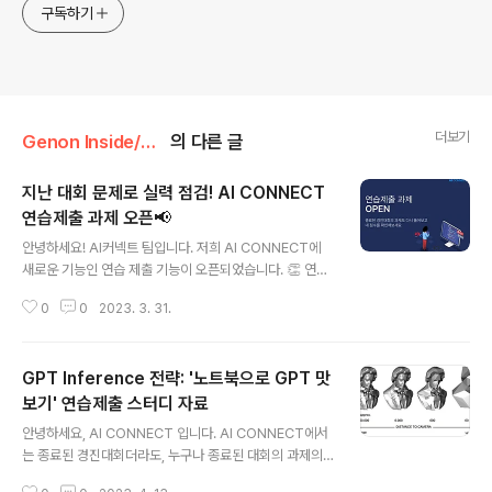
구독하기
더보기
Genon Inside/AI CONNECT
의 다른 글
지난 대회 문제로 실력 점검! AI CONNECT
연습제출 과제 오픈📢
글 내용
안녕하세요! AI커넥트 팀입니다. 저희 AI CONNECT에
새로운 기능인 연습 제출 기능이 오픈되었습니다. 👏 연습
제출은 종료된 대회의 문제를 다시 풀어보고 점수를 확인
0
0
2023. 3. 31.
할 수 있는 기능입니다. AI CONNECT 는 벌써 4년째 대
규모 AI 경진대회를 개최해왔는데요, 그만큼 공신력 있는
경진대회 문제를 다시 풀어보는 것이, 머신러닝/딥러닝 문
GPT Inference 전략: '노트북으로 GPT 맛
제 해결 능력을 키울 수 있는 가장 빠른 길이겠죠? 이런 분
들이 참여하시면 좋아요. 실전 경진대회 문제를 직접 해결
보기' 연습제출 스터디 자료
글 내용
해보고 싶은 분 참여했던 경진대회 문제를 종료된 후 다시
안녕하세요, AI CONNECT 입니다. AI CONNECT에서
풀어보고 싶은 분 실전 경진대회에 도전하기 전에 실력을
는 종료된 경진대회더라도, 누구나 종료된 대회의 과제의
더 쌓고 싶은 분 진행 중인 경진대회 중 아직 도전하고 싶은
풀고 결과를 제출할 수 있는 연습 제출 기능을 오픈했습니
대회가 없으신 분 이런 것을 할 수 있어요. train/ test 데이