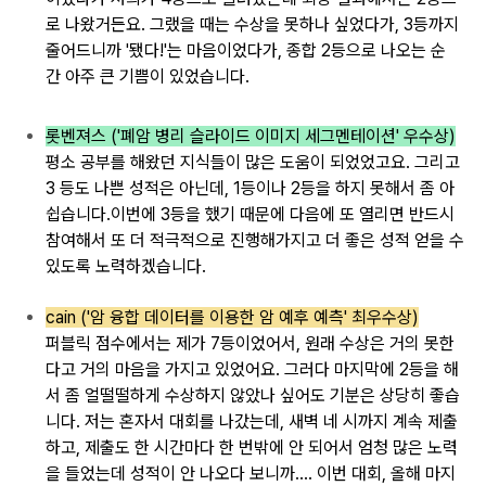
로 나왔거든요. 그랬을
때는 수상을
못하나 싶었다가, 3
등까지
줄어드니까 '
됐다!'는 마음이었다가, 종합 2등으로
나오는 순
간
아주 큰 기쁨이 있었습니다.
롯벤져스 ('폐암 병리 슬라이드 이미지 세그멘테이션' 우수상)
평소
공부를
해왔던 지식들이
많은 도움이
되었었고요.
그리고
3
등도 나쁜 성적은
아닌데, 1등이나 2등을
하지 못해서
좀 아
쉽습니다.
이번에 3등을 했기 때문에
다음에 또 열리면
반드시
참여해서
또 더 적극적으로
진행해가지고 더
좋은 성적
얻을 수
있도록 노력하겠습니다.
cain ('암 융합 데이터를 이용한 암 예후 예측' 최우수상)
퍼블릭 점수에서는
제가 7등이었어서,
원래 수상은 거의 못한
다고
거의 마음을 가지고 있었어요. 그러다
마지막에 2등을 해
서
좀 얼떨떨하게
수상하지 않았나 싶어도
기분은 상당히 좋습
니다.
저는 혼자서
대회를 나갔는데,
새벽 네
시까지 계속
제출
하고, 제출도
한 시간마다 한 번밖에 안 되어서 엄
청 많은 노력
을
들었는데 성적이 안 나오다
보니까....
이번 대회, 올해 마지