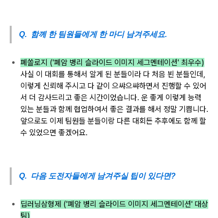
Q. 함께 한 팀원들에게 한 마디 남겨주세요.
폐쏠로지 ('폐암 병리 슬라이드 이미지 세그멘테이션' 최우수)
사실 이 대회를 통해서
알게 된 분들이라 다
처음 뵌
분들인데,
이렇게 신뢰해 주시고
다 같이 으쌰으쌰하면서
진행할 수 있어
서 더
감사드리고 좋은
시간이었습니다.
운 좋게
이렇게 능력
있는
분들과
함께 협업하여서 좋은
결과를 해서 정말
기쁩니다.
앞으로도
이제 팀원들 분들이랑
다른 대회든
추후에도 함께 할
수
있었으면 좋겠어요.
Q. 다음 도전자들에게 남겨주실 팁이 있다면?
딥러닝삼형제 ('폐암 병리 슬라이드 이미지 세그멘테이션' 대상
팀)