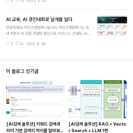
0
0
2023. 4. 13.
다. 연습 제출이기 때문에 기존의 리더보드 순위가 변하지
터 다운..
는 않지만, 내 수준이 어느 정도인지 점수를 통해 확인해볼
수 있는데요. 연습제출로 풀어볼 수 있는 과제인 '노트북으
AI 교육, AI 경진대회로 날개를 달다
로 GPT 맛보기 - 한국어 문서 생성 요약'에 도전하시는 분
글 내용
들을 위해, 대회 당시 업로드된 사전 스터디 자료를 공유합
안녕하세요! 마인즈앤컴퍼니입니다. 마인즈앤컴퍼니는 국
니다. 연습제출 바로가기 AI CONNECT | AI competiti
내 최초의 AI 전문 컨설팅 법인으로, 비즈니스 컨설팅, AI
on Platform No.1 인공지능 경진대회 플랫폼 aiconnec
분석, IT역량을 복합적으로 활용하여 AI Digital Translat
t.kr 사전 공개 내용(GPT Inference 전략) *이 자료는
2
0
2022. 8. 30.
ion을 선도하고 있습니다. 다양한 산업 현장에서의 문제를
마인즈앤컴퍼니-AI Connect의 소중..
AI 기반으로 해결하는 것이 회사의 기본 모토입니다. 관련
사례로는 중고 휴대폰 외관 파손 탐지 AI 모델을 개발 부분
을 수행하고 있는 ‘민팃’ 프로젝트가 대표적입니다. 민팃 프
로젝트와 그 외에 마인즈앤컴퍼니가 수행한 프로젝트가 궁
이 블로그 인기글
금하시다면 아래의 링크를 통하여 확인해주세요! [민팃] 중
고 휴대폰 외관파손 탐지 AI 모델 개발기 안녕하세요! 마인
즈앤컴퍼니는 지난 2019년부터 올해로 4년째 민팃 중고
폰 ATM에서 사용되는 AI 모델 개발을 담당하고 있습니다.
이번..
[AI검색 솔루션] 키워드 검색과
[AI검색 솔루션] RAG = Vecto
의미 기반 검색의 차이를 알아보
r Search + LLM 1편