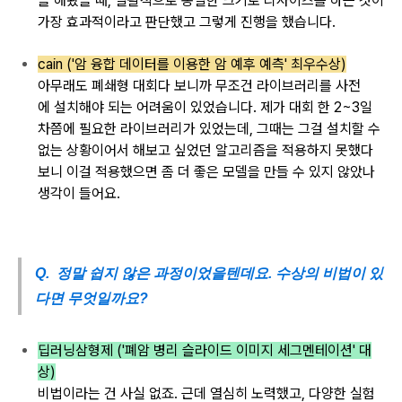
을 해봤을
때, 일괄적으로
동일한 크기로
리사이즈를
하는 것이
가장
효과적이라고
판단했고
그렇게 진행을
했습니다.
cain ('암 융합 데이터를 이용한 암 예후 예측' 최우수상)
아무래도 폐쇄형 대회다
보니까 무조건
라이브러리를 사전
에
설치해야 되는
어려움이 있었습니다.
제가 대회 한
2~3일
차
쯤에
필요한 라이브러리가 있었는데,
그때는 그걸
설치
할 수
없는 상황이어서
해보고 싶었던
알고리즘을
적용하지 못했다
보니
이걸 적용했으면 좀 더 좋은
모델을 만들 수 있지 않았나
생각이 들어요.
Q. 정말 쉽지 않은 과정이었을텐데요. 수상의 비법이 있
다면 무엇일까요?
딥러닝삼형제 ('폐암 병리 슬라이드 이미지 세그멘테이션' 대
상)
비법이라는
건 사실
없죠. 근데
열심히 노력했고,
다양한 실험