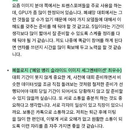
요즘 이미지
분야 쪽에서는
트랜스포머들을
주로 사용을 하는
데,
GPU가 좀 많이 한정
되어 있습니다. 폐쇄망 대회에서는
그
런 것들을
알 수가 없기 때문에
여러 가지 모델들에 대해서
이
해도를 갖추는 준비를
해 둬야 할 것 같고요.
5일이라는 기간이
생각보다 많이 짧아서
잘 준비할 수 있도록
스케줄 정리를 다
해 둬야 될 거 같습니다.
저도 나중에 똑같이
참여를 하게 된다
면
연차를 쓰던지
시간을
많이 확보해 두고
노력을 할 것 같습
니다.
폐쏠로지 ('폐암 병리 슬라이드 이미지 세그멘테이션' 최우수)
대회 기간이
못지 않게 중요한
게, 사전에 대회
준비하면서
비
슷한 데이터셋을
조금 직접 돌려보는 것처럼
철저한
준비가 선
행
되어야
대회 당일 기간이
되어서도 당황하지 않고
잘 준비할
수 있지 않을까
싶습니다. 또 서로
소통을
충분히 하는 것도 중
요하다고
생각합니다.
서로 각자의
일상이 있고 직장이
있으니
까요. 보통은
카톡으로
소통하고요. 저희는
퇴근 후에 미팅
을
많이 한 편인데, 이렇게 서로
오해가 없고
원활한
소통이 되
도록
이런 자리를 좀 자주
가지면 좋을 것 같습니다.