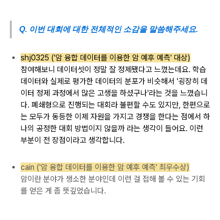
Q. 이번 대회에 대한 전체적인 소감을 말씀해주세요.
shj0325 ('암 융합 데이터를 이용한 암 예후 예측' 대상)
참여해보니
데이터셋이 정말 잘
정제됐다고 느꼈는데요.
학습
데이터와
실제로 평가한
데이터의 분포가 비슷해서 '
굉장히
데
이터 정제
과정에서 많은 고생을
하셨구나'라는 것을
느꼈습니
다.
폐쇄형으로
진행되는 대회라
불편할
수도 있지만, 한편으로
는
모두가
동등한 이제
자원을 가지고 경쟁을 한다는 점에서
하
나의 공정한 대회 방
법이지 않을까 라는 생
각이 들어요. 이런
부분이
전 장점이라고
생각합니다.
cain ('암 융합 데이터를 이용한 암 예후 예측' 최우수상)
암이란 분야가 생소한 분야인데 이런 걸 접해 볼 수 있는 기회
를 얻은 게 좀 뜻깊었습니다.