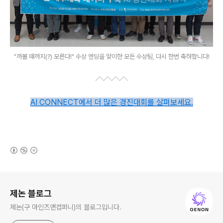
"까볼 때까지(?) 모른다!" 수상 엔딩을 맞이한 모든 수상팀, 다시 한번 축하합니다!
AI CONNECT에서 더 많은 경진대회를 살펴보세요.
(새창열림)
로그 정보
제논 블로그
제논(구 마인즈앤컴퍼니)의 블로그입니다.