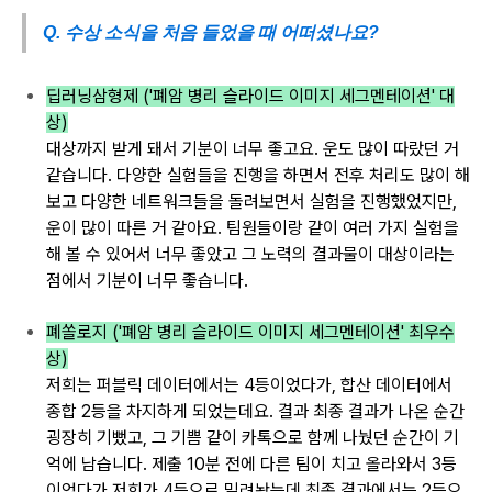
Q. 수상 소식을 처음 들었을 때 어떠셨나요?
딥러닝삼형제 ('폐암 병리 슬라이드 이미지 세그멘테이션' 대
상)
대상까지
받게 돼서 기분이 너무
좋고요. 운도 많이
따랐던 거
같습니다.
다양한 실험들을
진행을 하면서
전후 처리도
많이 해
보고
다양한 네트워크들을 돌려보면서
실험을 진행했었지만,
운이 많이 따른 거 같아요.
팀원들이랑 같이
여러 가지 실험을
해 볼
수 있어서 너무
좋았고
그 노력의 결과물이
대상이라는
점에서
기분이 너무
좋습니다.
폐쏠로지 ('폐암 병리 슬라이드 이미지 세그멘테이션' 최우수
상)
저희는 퍼블릭
데이터에서는 4등이었다가, 합산
데이터에서
종합 2등을
차지하게
되었는데요.
결과 최종 결과가 나온
순간
굉장히
기뻤고, 그 기쁨
같이
카톡으로 함께 나눴던
순간이 기
억에 남습니다.
제출 10분
전에 다른 팀이 치고
올라와서 3등
이었다가 저희가 4
등으로 밀려놨는데
최종 결과에서는 2등으