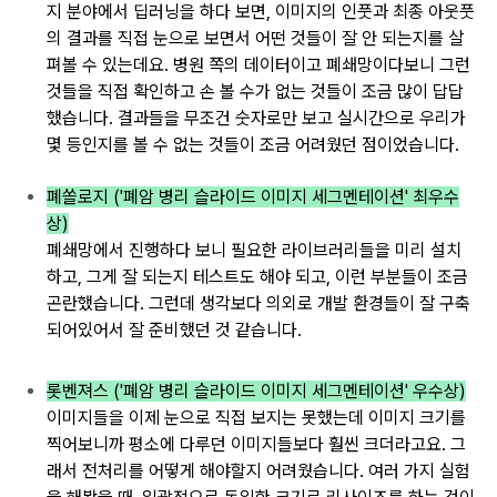
지 분야에서
딥러닝을 하다 보면,
이미지의
인풋과
최종 아웃풋
의 결과를
직접 눈으로 보면서
어떤 것들이
잘 안 되는지를
살
펴볼 수 있는데요.
병원 쪽의 데이터이고
폐쇄망이다보니
그런
것들을 직접 확인하고
손 볼 수가 없는 것들이 조금 많이
답답
했습니다.
결과들을
무조건 숫자로만 보고
실시간으로 우리가
몇 등인지를 볼 수 없
는 것들이 조금
어려웠던 점이었습니다.
폐쏠로지 ('폐암 병리 슬라이드 이미지 세그멘테이션' 최우수
상)
폐쇄망에서
진행하다 보니 필
요한 라이브러리들을
미리 설치
하고, 그게
잘 되는지 테스트도
해야 되고, 이런 부분들이
조금
곤란했습니다
. 그런데
생각보다
의외로 개발
환경들이 잘 구축
되어있어서
잘 준비했던
것 같습니다.
롯벤져스 ('폐암 병리 슬라이드 이미지 세그멘테이션' 우수상)
이미지들을 이제
눈으로 직접 보지는
못했는데 이미지
크기를
찍어보니까
평소에 다루던 이미지들보다
훨씬 크더라고요.
그
래서 전처리를
어떻게 해야할지 어
려웠습니다.
여러 가지 실험