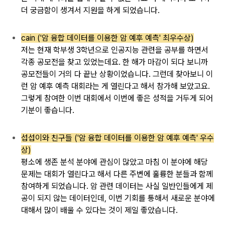
더
궁금함이 생겨서
지원을
하게 되었습니다.
cain ('암 융합 데이터를 이용한 암 예후 예측' 최우수상)
저는 현재 학부생
3학년으로
인공지능 관련을 공부를
하면서
각종
공모전을 찾고 있었는데요.
한
해가 마감이 되다
보니까
공모전들이 거의 다 끝난
상황이었습니다.
그런데 찾아보니
이
런 암 예후 예측 대회라는 게
열린다고 해서
참가해
보았고요.
그렇게 참여한 이번 대회에서
이번에 좋은 성적을
거두게 되어
기분이
좋습니다.
섭섭이와 친구들 ('암 융합 데이터를 이용한 암 예후 예측' 우수
상)
평소에 생존 분석
분야에 관심이
많았고 마침
이 분야에
해당
문제는 대회가 열린다고
해서
다른 주변에
훌륭한 분들과
함께
참여하게 되었습니다.
암 관련
데이터는 사실
일반인들에게 제
공이
되지 않는 데이터인데,
이번 기회를 통해서
새로운 분야에
대해서 많이 배울 수 있다는
것이 제일 좋았습니다.