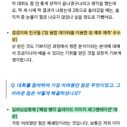
막
대회도 좀 안 좋게
성적이 끝나겠구나라고 생각을 했는데
요.
딱 세 시에 딱 결과가
나왔는데 2등으로
올라갔을 때는,
솔
직히 좀 눈물이
찔끔 나오지 않았나 싶을 정도로 기뻤어요.
섭섭이와 친구들 ('암 융합 데이터를 이용한 암 예후 예측' 우수
상)
상 받은 것도 기쁘지만
과정에서
생존 분석이라는
분야에 대해
서 조금이나마
배울 수 있다는
기회를 얻은 것을
굉장히 기쁘게
생각합니다.
Q. 대회를 참여하며 가장 어려웠던 점은 무엇이었고, 그
어려운 점은 어떻게 해결하셨나요?
딥러닝삼형제 ('폐암 병리 슬라이드 이미지 세그멘테이션' 대
상)
가장
어려웠던 점은 폐쇄
망이라는 것입니다.
보통은 저희 이미