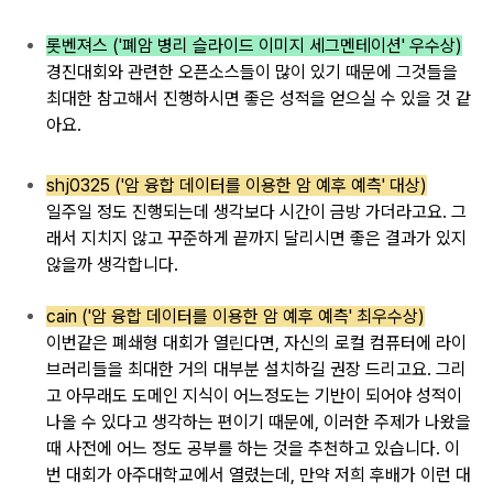
롯벤져스 ('폐암 병리 슬라이드 이미지 세그멘테이션' 우수상)
경진대회와 관련한 오픈소스
들이 많이 있기 때문에
그것들을
최대한
참고해서 진행하시면
좋은 성적을 얻으실 수
있을 것 같
아요.
shj0325 ('암 융합 데이터를 이용한 암 예후 예측' 대상)
일주일
정도 진행되는데
생각보다 시간이
금방 가더라고요.
그
래서
지치지 않고
꾸준하게 끝까지
달리시면 좋은 결과가
있지
않을까
생각합니다.
cain ('암 융합 데이터를 이용한 암 예후 예측' 최우수상)
이번같은 폐쇄형 대회가 열린다면, 자신의 로컬 컴퓨터에
라이
브러리들을 최대한
거의 대부분 설치하길
권장 드리고요.
그리
고 아무래도 도메인
지식이 어느정도는 기반이
되어야
성적이
나올 수 있다고 생각하는 편이기
때문에, 이러한
주제가 나왔을
때
사전에 어느 정도 공부를
하는 것을 추천하고 있습니다.
이
번 대회가 아주대학교에서 열렸는데, 만약
저희 후배가
이런 대