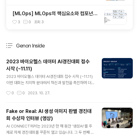
[MLOps] MLOps의 핵심요소와 컴포넌트,
end-to-end 아키텍처
3
0
조회
3
Genon Inside
분류 전체보기
주요 글 목록
2023 바이오헬스 데이터 AI경진대회 접수
시작 (~11.11)
글 내용
2023 바이오헬스 데이터 AI경진대회 접수 시작 (~11.11)
이번 대회는 치의학 분야에서 혁신과 발전을 촉진하며 더
나은 진단과 치료 방법을 모색하고자 개최되었습니다. 이
작성시간
0
0
2023. 10. 27.
번 경진대회를 통해 개발된 모델은 환자들의 사랑니 발치
수술 전에 미리 신경 손상의 위험을 파악하고 안전한 수술
을 지원할 보조적인 정보를 제공하여, 환자의 안전과 편안
Fake or Real: AI 생성 이미지 판별 경진대
함을 증대시키는 데 도움이 될 것입니다. 우리의 목표는 바
회 수상자 인터뷰 (영상)
이오헬스와 AI 분야의 기술 발전을 촉진하고 치의학 분야
글 내용
에 적용 가능한 혁신적인 솔루션을 발굴하는 것입니다. 함
AI CONNECT에서는 2023년 한 해 동안 '생성AI'를 주
께 치의학 분야의 혁신을 주도하고 선도해 나가는 기회를
제로 자체 경진대회를 꾸준히 열고 있습니다. 그 두 번째 대
놓치지 마세요! 바이오헬스 데이터와 AI 기술의 융합에 관
회인 'Fake or Real: AI 생성 이미지 판별 경진대회'에는