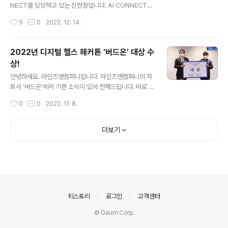
하는 경진대회입니다. 군 AI 역량 검증 및 AI 우수 인재를
NECT를 담당하고 있는 신현정입니다. AI CONNECT의
발굴해 AI 과학기술 강군을 육성에 기여하는 것을 목표로
뒷 이야기를 담아내는 커넥트로그의 첫 포스트로, 우리 플
작성시간
5
0
2022. 12. 14.
이번 대회는 대한민국 국방부와 과학기술정보통신..
랫폼의 UX/UI 리뉴얼 기록을 남겨보려 합니다. AI CONN
ECT 는 마인즈앤컴퍼니의 AI 경진대회 전용 플랫폼으로,
지난해 4월 런칭한지 1년만에 약 5,000명의 회원을 확보
2022년 디지털 헬스 해커톤 '버드온' 대상 수
하며 큰 관심을 모으고 있는 플랫폼입니다. 올해도 저희 AI
상!
CONNECT는 10개 이상의 크고 작은 경진대회를 개최했
글 내용
는데요, 특히 사업화 지원금이 무려 40억 규모에 이르는 2
안녕하세요. 마인즈앤컴퍼니입니다. 마인즈앤컴퍼니의 자
022년 인공지능 온라인 경진대회를 개최하며 많은 AI/Da
회사 '버드온'에서 기쁜 소식이 있어 전해드립니다. 바로 디
ta 사이언티스트들이 유입되었죠. 이렇게 큰 대회를 치르
지털 헬스 해커톤의 'AI 트랙' 에서 무려 대상을 차지해 1억
작성시간
0
0
2022. 11. 8.
고 나니, 우리의 AI CONNECT 플랫폼에 대한 실제 유저
원의 사업화지원금을 받았다고 합니다. Digital Health H
의 목..
ackathon은 성균관대학교 삼성융합의과학원(SAIHST),
삼성서울병원, 서울창조경제혁신센터, Digital Healthca
더보기
re Partners가 공동 주최하여 2016년부터 진행(Digital
Health Hackathon 2022은 제 7회차) 되어온 Medica
l Hackathon으로 의료현장의 다양한 문제를 디지털 기술
을 통해 해결하고자 하는 대회입니다. (출처: 디지털헬스 헤
커톤 홈페이지) 버드온은 DEEP SAVERS 전략으로 총 4
가지 아이디어를 구현..
의안내
티스토리
로그인
고객센터
© Daum Corp.