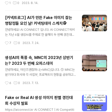
작성시간
1
0
2023. 8. 14.
심이 있는 많은 분들의 참여를 기다립니다 ✅Track 1: htt
무려 765명이나 참가를 하면서, 생성AI에 대한 뜨거운 관
ps://bit.ly/47..
심을 증명했는데요. 실제로 생성AI가 떠오르면서 이미지
분야에서도 실제 이미지와 AI가 만든 가짜 이미지의 구분
[커넥트로그] AI가 만든 Fake 이미지 잡는
이 중요한 화두로 떠올랐기 때문에, 트렌드를 반영한 이슈
명탐정들 모인 날! 커넥팅데이 스케치🕵️
를 해결하기 위해 많은 데이터 사이언티스트와 AI 개발자
글 내용
들이 참여한 것으로 보입니다. 그럼, 이 대회에서 실제로 수
안녕하세요! AI CONNECT 입니다. AI CONNECT에서
상까지 한 수상팀은 이 대회를 어떻게 준비했을까요? 이번
는 지난 6월 생성AI를 주제로 한 올해의 두 번째 경진대회,
대회의 수상팀 인터뷰 영상을 통해, 대회 참여부터 수상까
'Fake or Real: AI 생성 이미지 판별 경진대회'가 열렸는
작성시간
7
0
2023. 7. 24.
지의 순간과 수상의 비결은 무엇일지 살펴보세요.
데요. 7월 7일 수상자를 발표하고, 약 2주 후 이번 대회에
참여한 분들을 초청한 오프라인 행사 '2023 AI CONNE
CTING DAY - 찾았다! 명탐정 커넥터'가 7월 20일 목요
생성AI의 폭풍 속, MNC의 2023년 상반기
일, 모두의연구소 강남캠퍼스에서 열렸습니다. 이번 행사
는? 2023 두 번째 오피스데이
는 1등부터 10등까지 대회에서 우수한 성적을 낸 수상자와
글 내용
다양한 이벤트 미션에 활발하게 참여하신 '명탐정 커넥터'
안녕하세요, 마인즈앤컴퍼니(=MNC)입니다. 😙 MNC는
이벤트 당첨자, 그리고 이번 대회를 좀 더 깊이 있게 즐기시
분기마다 회사와 각 사업부, 프로젝트의 현황을 공유하고
길 원하는 참여자들이 모인 행사였는데요. 이번 대회는 문
계획을 나누는 타운홀 미팅인 오피스데이를 진행합니다.
작성시간
6
0
2023. 7. 13.
제를 출제한 데이터 사이언티스트에게 직접 들어보..
지난 3월 코로나로 인해 한동안 열리지 못했던 MNC의 2
023년 첫 번째 오피스데이가 열린 뒤, 3개월하고도 조금
더 흐른 지난 7월 7일, MNC의 올해 두 번째 오피스데이가
Fake or Real AI 생성 이미지 판별 경진대
열렸습니다. 어떤 이야기가 오갔는지, 생성AI의 파도 속에
회 수상자 발표
서 MNC는 어떤 비즈니스 도약을 준비하고 있는지 블로그
글 내용
를 통해 살짝 공개합니다! 중고폰 시장의 표준 = 민팃! 민팃
https://aiconnect.kr AI CONNECT | AI Competiti