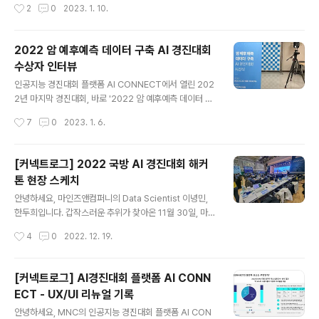
작성시간
2
0
2023. 1. 10.
ECT의 UX/UI 웹 디자인 및 퍼블리싱 직무로 입사했는데
회에서 최고의 성적을 내는 데에만 집중할 수 있도록 이용
요, 2022년의 마지막까지 3-4개월의 기간 동안 포스터
자 매뉴..
등의 2D 인쇄물 작업부터 피그마를 활용한 UX/UI 웹 디자
2022 암 예후예측 데이터 구축 AI 경진대회
인, CSS 퍼블리싱 업무까지 다양한 경험을 할 수 있었습니
수상자 인터뷰
다. 입사 후 가장 먼저 맡은 업무는 “POSTECH 채용박람
글 내용
회” 포스터, 배너, 브로셔, 스티커, 부스 배경 현수막 디자인
인공지능 경진대회 플랫폼 AI CONNECT에서 열린 202
입니다. 포항공대 학생들에게 우리 MNC를 소개하는 자리
2년 마지막 경진대회, 바로 '2022 암 예후예측 데이터 구
로, 짧은 시간에 긍정적인 브랜드 이미지를 남길 수 있는 시
축 AI 경진대회'! 총 상금 2,000만원이 걸린 이번 대회는
작성시간
7
0
2023. 1. 6.
각적 작업물을..
다음 두 가지 과제로 나눠서 진행됐습니다. 고해상도 병리
슬라이드 이미지를 기반으로 악성 종양 개체를 분할하는
이미지 세그멘테이션(Image Segmentation) 암 환자에
[커넥트로그] 2022 국방 AI 경진대회 해커
대한 임상 및 병리 정보를 기반으로 암 예후 예측 두 과제에
톤 현장 스케치
모두 132팀, 336명이 참가한 이번 대회! 총 6일간 진행된
글 내용
본선 대회가 종료되고, 12월 22일 최종 수상팀 6팀(과제
안녕하세요, 마인즈앤컴퍼니의 Data Scientist 이녕민,
당 3팀)이 선정되었습니다. 이번 경진대회는 '악성 종양'이
한두희입니다. 갑작스러운 추위가 찾아온 11월 30일, 마인
라는 특수 분야라는 점은 물론 의료 데이터의 특성상 데이
즈앤컴퍼니의 인공지능 경진대회 AI CONNECT에서 한
작성시간
4
0
2022. 12. 19.
터 유출을 막기 위해 폐쇄형 GPU 서버 환경에서 진..
파도 잊게 만드는 뜨거운 대회가 열렸습니다. 바로 무박2
일로 진행된 2022 국방 AI 경진대회(Military AI Comp
etition, MAICON) 해커톤인데요. 대회가 종료된 지 한달
[커넥트로그] AI경진대회 플랫폼 AI CONN
이 채 안된 지금, 현장에서 '국방 AI'라는 새로운 도전을 지
ECT - UX/UI 리뉴얼 기록
켜본 이야기를 풀어보려 합니디. MAICON은 군 장병 및
글 내용
일반인을 대상으로 AI 기술을 활용해 주어진 문제를 해결
안녕하세요, MNC의 인공지능 경진대회 플랫폼 AI CON