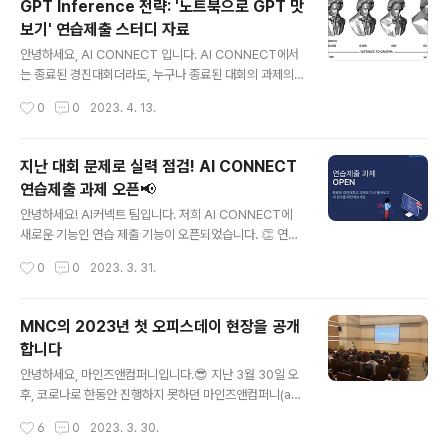
GPT Inference 전략: '노트북으로 GPT 맛
로 GPT 맛보기 - 한국어 문서 생성 요약'에 도전하시는 분
보기' 연습제출 스터디 자료
들을 위해, 대회 당시 업로드된 사전 스터디 자료를 공유합
글 내용
니다. 연습제출 바로가기 AI CONNECT | AI competiti
안녕하세요, AI CONNECT 입니다. AI CONNECT에서
on Platform No.1 인공지능 경진대회 플랫폼 aiconnec
는 종료된 경진대회더라도, 누구나 종료된 대회의 과제의
t.kr 안녕하세요, 참가자 여러분! 경진대회 운영사무국입니
풀고 결과를 제출할 수 있는 연습 제출 기능을 오픈했습니
작성시간
0
0
2023. 4. 13.
다. 노트북으로 GPT 맛보기 과제를 한층 더 의미..
다. 연습 제출이기 때문에 기존의 리더보드 순위가 변하지
는 않지만, 내 수준이 어느 정도인지 점수를 통해 확인해볼
수 있는데요. 연습제출로 풀어볼 수 있는 과제인 '노트북으
지난 대회 문제로 실력 점검! AI CONNECT
로 GPT 맛보기 - 한국어 문서 생성 요약'에 도전하시는 분
연습제출 과제 오픈📢
들을 위해, 대회 당시 업로드된 사전 스터디 자료를 공유합
글 내용
니다. 연습제출 바로가기 AI CONNECT | AI competiti
안녕하세요! AI커넥트 팀입니다. 저희 AI CONNECT에
on Platform No.1 인공지능 경진대회 플랫폼 aiconnec
새로운 기능인 연습 제출 기능이 오픈되었습니다. 👏 연습
t.kr 사전 공개 내용(GPT Inference 전략) *이 자료는
제출은 종료된 대회의 문제를 다시 풀어보고 점수를 확인
작성시간
0
0
2023. 3. 31.
마인즈앤컴퍼니-AI Connect의 소중..
할 수 있는 기능입니다. AI CONNECT 는 벌써 4년째 대
규모 AI 경진대회를 개최해왔는데요, 그만큼 공신력 있는
경진대회 문제를 다시 풀어보는 것이, 머신러닝/딥러닝 문
MNC의 2023년 첫 오피스데이 현장을 공개
제 해결 능력을 키울 수 있는 가장 빠른 길이겠죠? 이런 분
합니다
들이 참여하시면 좋아요. 실전 경진대회 문제를 직접 해결
글 내용
해보고 싶은 분 참여했던 경진대회 문제를 종료된 후 다시
안녕하세요, 마인즈앤컴퍼니입니다.😎 지난 3월 30일 오
풀어보고 싶은 분 실전 경진대회에 도전하기 전에 실력을
후, 코로나로 한동안 진행하지 못하던 마인즈앤컴퍼니(ak
더 쌓고 싶은 분 진행 중인 경진대회 중 아직 도전하고 싶은
a. MNC)의 오피스데이가 2023년 봄🌺을 맞아 다시 열
작성시간
6
0
2023. 3. 30.
대회가 없으신 분 이런 것을 할 수 있어요. train/ test 데이
렸습니다! 그 현장을 MNC 블로그에 오신 여러분들께 살짝