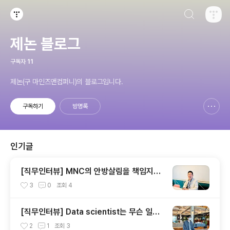
검색하기
티스토리
제논 블로그
구독자
11
제논(구 마인즈앤컴퍼니)의 블로그입니다.
구독하기
방명록
신고하기 레이어
열기
인기글
[직무인터뷰] MNC의 안방살림을 책임지는
진방현 실장님
3
0
조회
4
[직무인터뷰] Data scientist는 무슨 일해
요?
2
1
조회
3