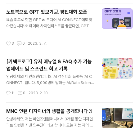
터 다운..
공개합니다👀 모든 MNC 식구들, 여기 다 모였습니다
🧑‍🤝‍🧑 MNC의 오피스데이는 MNC 전직원이 한 자리에
노트북으로 GPT 맛보기💻 경진대회 오픈
모여 회사의 현재를 공유하고, 또 함께 만들어가야 할 미래
글 내용
요즘 최고로 핫한 GPT🔥 드디어 AI CONNECT에도 찾
에 대한 의견을 나누는 타운홀 미팅인데요. 사실 코로나 전
아왔습니다!🎉 데이터 사이언티스트를 꿈꾼다면, GPT를
에는 매달 한 번씩 진행했던 이 행사 역시 코로나 기간 동안
활용하는 데에서만 만족하긴 어렵죠. 바로 이런 분들을 위
진행되지 못했고요, 그 사이 회사 규모와 인원도 큰 폭으로
해 AI CONNECT가 준비했습니다. GPT 모델을 직접 뜯
늘어나면서 전 직원이 한 자리에 모이기 쉽지 않아졌습니
작성시간
3
0
2023. 3. 7.
어보며 구조와 작동방식을 이해하고, 그 과정에서 동료 데
다. 하는 일은 더 많고 다양해졌는데 우리가 어떤 방향을 보
이터 사이언티스트들과 인사이트를 공유할 수 있는 노트북
며 가고 있는지 함께 이야..
으로 GPT 맛보기 - 경량화 GPT를 활용한 문서 생성요약
[커넥트로그] 유저 매뉴얼 & FAQ 추가 기능
대회에 여러분을 초대합니다 🖥️ 대회 소개 한국어 원본 텍
업데이트 및 스프린트 회고 기록
스트를 한 문장으로 요약하는 생성요약(Abstractive Su
글 내용
mmary) 문제가 제시되는 대회입니다. 모델을 이해하고
안녕하세요! 마인즈앤컴퍼니의 AI 경진대회 플랫폼 'AI C
결과를 도출하는 과정에서, 많은 참가자들과 정보와 의견
ONNECT' 입니다. 5,000명에 달하는 AI/Data Scienti
을 교류하는 커뮤니케이션형 경진대회입니다. 과제 한국어
st가 모인 AI 커넥트에 지난 주 업데이트가 한번 있었는데
작성시간
11
0
2023. 2. 10.
문서 생성 요약 과제 특징..
요. 바로 유저들이 좀 더 쉽게 경진대회에 참여하고, 최상의
컨디션에서 결과를 낼 수 있도록 매뉴얼과 FAQ를 추가하
는 업데이트였습니다. 사실 경진대회가 열릴 때마다 참여
MNC 인턴 디자이너의 생활을 공개합니다🐰
자들은 모두 긴장하고 여러 번 환경을 체크하곤 하는데요.
글 내용
안녕하세요, 저는 마인즈앤컴퍼니에서 3개월 동안 디자인
그 과정에서 GPU 서버 환경 설정부터 모델 개발, 대회 참
파트 인턴을 지낸 임수진이라고 합니다! 오늘 저는 저의 마
여, 결과 제출, 데이터 사용 등 단계단계마다 궁금한 점이
인즈앤컴퍼니 인턴 후기 및 이곳에서 담당했던 디자인 작
생길 수밖에 없었습니다. 실제로 문의가 굉장히 많았거든
업물들을 공유해보려고 합니다. 저는 늦여름에 AI CONN
요. 그래서! AI 커넥트 유저들이 AI 커넥트에서는 오직 대