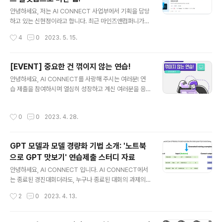
께하는 네트워킹 행사까지 열 예정입니다. 이미지 분야의
글 내용
생성AI를 좀 더 깊이있게 파보기 원하시는 모든 분들을, 'F
안녕하세요, 저는 AI CONNECT 사업부에서 기획을 담당
ake or Real: AI 생성 이미지 판별 경진대회'로 초대합니
하고 있는 신현정이라고 합니다. 최근 마인즈앤컴퍼니가
다 😎 💰 총 상금 100만원 🎯과제 특징 DALL·E 2, Stabl
운영하는 AI CONNECT가 데이터 사이언스 플랫폼으로
작성시간
4
0
2023. 5. 15.
e Diffusion, GLIDE..
새로워진 모습을 공개했습니다. AI CONNECT는 국내의
데이터 사이언티스트라면 누구나 한 번쯤 들어봤을 정도로
탄탄한 입지를 보이고 있는 인공지능 경진대회 플랫폼인데
[EVENT] 중요한 건 꺾이지 않는 연습!
요. 이번 버전 업그레이드를 통해 AI CONNECT가 어떻
글 내용
안녕하세요, AI CONNECT를 사랑해 주시는 여러분! 연
게 변했고, 그 변화에는 어떠한 생각이 담겨있었는지 소개
습 제출을 참여하시며 열심히 성장하고 계신 여러분을 응
하고자 합니다. 데이터 사이언티스트들로 북적거리는 '커
원하기 위해 AI CONNECT에서 연습 제출 기능 오픈 맞
뮤니티'로 거듭나는 도전 2021년 세상에 첫 공개된 AI C
이 풍성한 선물을 준비했습니다. 연습 제출이란? 누구나 종
ONNECT는 이제 국내의 대표적인 AI 경진대회 플랫폼으
작성시간
0
0
2023. 4. 28.
료된 대회의 과제의 데이터와 베이스라인 코드를 다운로드
로서, 그 인지도와 사업 성과를 빠르게 키워 나가고 있습니
해보고, 결과를 제출해 볼 수 있습니다. 연습 제출이기 때문
다. 하지만 AI CONNECT..
에 기존의 리더보드 순위가 변동되지는 않지만, 내 수준이
GPT 모델과 모델 경량화 기법 소개: '노트북
어느 정도인지 실시간 리더보드를 통해 확인하실 수 있습
으로 GPT 맛보기' 연습제출 스터디 자료
니다. 이런 문제를 풀어볼 수 있어요! #NLP NLP 비기너라
글 내용
면? 소상공인 QnA 카테고리 분류 소비자 문의 질문과 답
안녕하세요, AI CONNECT 입니다. AI CONNECT에서
변으로 이루어진 대화를 118가지 카테고리로 분류하는 과
는 종료된 경진대회더라도, 누구나 종료된 대회의 과제의
제 NLP 실력자라면? 노트북으로 GPT 맛보기 한국어 원
풀고 결과를 제출할 수 있는 연습 제출 기능을 오픈했습니
작성시간
2
0
2023. 4. 13.
본 텍스트를 한 문장으로 ..
다. 연습 제출이기 때문에 기존의 리더보드 순위가 변하지
는 않지만, 내 수준이 어느 정도인지 점수를 통해 확인해볼
수 있는데요. 연습제출로 풀어볼 수 있는 과제인 '노트북으