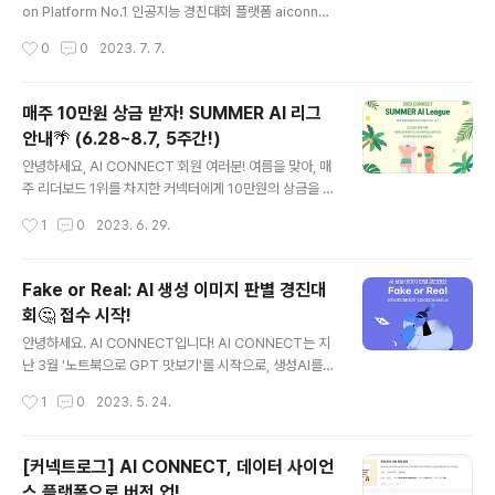
프로젝트의 발전은 어디까지?!📲 첫 순서는 MNC의 CV
on Platform No.1 인공지능 경진대회 플랫폼 aiconnec
기술이 집대성된 프로젝트인 민팃 프로젝트를 담당하고 계
t.kr
작성시간
0
0
2023. 7. 7.
신 박영준 팀장님이 발표를 맡아주셨습니다. 민팃 프로젝
트는 MNC가 2019년부터..
매주 10만원 상금 받자! SUMMER AI 리그
안내🌴 (6.28~8.7, 5주간!)
글 내용
안녕하세요, AI CONNECT 회원 여러분! 여름을 맞아, 매
주 리더보드 1위를 차지한 커넥터에게 10만원의 상금을 드
리는 2023 CONNECT SUMMER AI 리그를 시작합니
작성시간
1
0
2023. 6. 29.
다. 매주 월요일 오후 5시를 기준으로, 특허 문서 기반 특허
분류 과제의 리더보드 1위를 달성하신 커넥터가 상금의 주
인공! 첫 번째 수상자 선정일인 7월 10일(월) 오후 5시를
Fake or Real: AI 생성 이미지 판별 경진대
시작으로 5주간 펼쳐지는 여름특집 SUMMER AI LEAG
회🤔 접수 시작!
UE에 많은 참여를 부탁드립니다. [AI SUMMER LEAGU
글 내용
E, 핵심만 알려드려요 👌] ✅ AI SUMMER LEAGUE 기
안녕하세요. AI CONNECT입니다! AI CONNECT는 지
간은 어떻게 되나요? 공지일인 6월 28일부터, 8월 7일
난 3월 '노트북으로 GPT 맛보기'를 시작으로, 생성AI를
(월) 오후 5시까지! 총 5주 간 진행됩니다. ✅어떻게 참여
주제로 한 경진대회를 꾸준히 열고 있는데요. 이번에 열린
작성시간
1
0
2023. 5. 24.
하나요? 별도의 참여 절차 없이, 특허 문서 기..
'Fake or Real: AI 생성 이미지 판별 경진대회'는 그 두번
째 시리즈로, #AI생성이미지 #생성AI 를 주제로 한 과제를
풀게 됩니다. 이번 대회에서는 활발하게 활동을 벌인 참가
[커넥트로그] AI CONNECT, 데이터 사이언
자를 별도로 '명탐정 커넥터'로 선정해, 최종 수상자들과 함
스 플랫폼으로 버전 업!