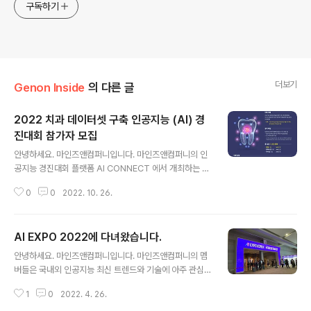
구독하기
더보기
Genon Inside
의 다른 글
2022 치과 데이터셋 구축 인공지능 (AI) 경
진대회 참가자 모집
글 내용
안녕하세요. 마인즈앤컴퍼니입니다. 마인즈앤컴퍼니의 인
공지능 경진대회 플랫폼 AI CONNECT 에서 개최하는 경
진대회 소식을 전해드립니다. 서울대학교치과병원에서 주
0
0
2022. 10. 26.
관하고 한국지능정보사회진흥원에서 후원하는 2022년
치과 데이터셋 구축 AI 경진대회에 참여해보세요! 2022
년 치과 데이터셋 구축 AI 경진대회 의료분야 헬스케어 경
AI EXPO 2022에 다녀왔습니다.
진대회에 도전해보고 싶은 누구나 참여하실 수 있으며, 대
글 내용
상 1팀에게는 500만원의 상금을 수상합니다. 치의료 임상
안녕하세요. 마인즈앤컴퍼니입니다. 마인즈앤컴퍼니의 멤
사진 이미지 데이터 객체 탐지 분할 이미지 영역 | 구내 임
버들은 국내외 인공지능 최신 트렌드와 기술에 아주 관심
상 사진을 기반으로 개별 치아 객체 분할 | Image Segm
이 많은데요. 2022년 4월 13일부터 15일까지 코엑스에
entation 모집 일정: 2022년 11월 9일 (수) 까지 본 대회:
1
0
2022. 4. 26.
서 열린 에 참관하게 되었습니다. 인공지능 최신 기술을 직
2022년 11월 14일 (월) ~ 2022년 11월 21일 (월) 총상..