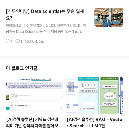
접 체험해보고, 다양한 AI 비즈니스 모델에 대해 직접 관계
자에게 생생한 얘기를 들을 수 있었던 시간이었습니다. 대
[직무인터뷰] Data scientist는 무슨 일해
규모 인공지능 전문 전시회인 건 알고 있었지만 직접 가서
보니 훨씬 더 스케일이 크고 웅장하더라구요. 시간 가는 줄
요?
글 내용
도 모르고 즐겁게 구경했던 후기와, 개인적으로 인상깊었
안녕하세요. 마인즈앤컴퍼니입니다. 마인즈앤컴퍼니는 인
던 기업과 제품을 간략히 소개해드리려고 합니다. 입구부
공지능 Data Scientist를 적극 채용 중에 있는데요. 입사
터 화려한 AI EXPO, 이른 시간이었음에도 많은 사람들이
하게 되면 구체적으로 어떤 업무를 하게 될지 궁금하신 분
이미 와서 구경중이었습니다. 참가기업 중에는 저희와 인
2
1
2022. 4. 26.
들이 많았죠? 2021년 하반기에 Data Scientist 로 (이하
연을 맺었던 기업도 있어 내적 반가움을 ..
DS) 입사하여 프로젝트를 수행하고 계신 홍승우 매니저님
을 만나간단하게 인터뷰를 해보았습니다. 어떤 계기로 마
인즈앤컴퍼니에 입사하게 되었는지, 입사 후 어떤 프로젝
트를 어떻게 했는지, 솔직하게 털어놓는 시간이 되었는데
이 블로그 인기글
요. 부끄러움 많은 샤이가이이지만 일할 때만큼은 열정가
이인 홍승우 매니저님의 인터뷰 지금 바로 공개합니다! Q.
안녕하세요! 간단하게 본인 소개 부탁드려요. 안녕하세요,
저는 2021년부터 마인즈앤컴퍼니 DS팀에서 AI 모델을
개발하고 있는 홍승우 매..
[AI검색 솔루션] 키워드 검색과
[AI검색 솔루션] RAG = Vecto
의미 기반 검색의 차이를 알아보
r Search + LLM 1편