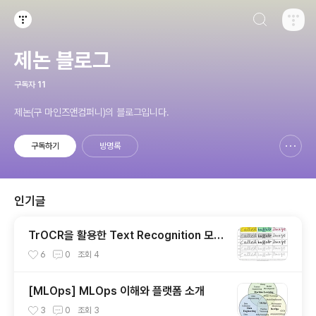
검색하기
티스토리
제논 블로그
구독자
11
제논(구 마인즈앤컴퍼니)의 블로그입니다.
구독하기
방명록
신고하기 레이어
열기
인기글
TrOCR을 활용한 Text Recognition 모델
개발기
6
0
조회
4
[MLOps] MLOps 이해와 플랫폼 소개
3
0
조회
3