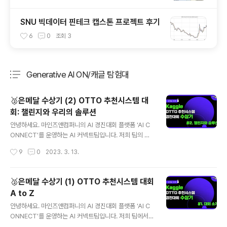
SNU 빅데이터 핀테크 캡스톤 프로젝트 후기
6
0
조회
3
Generative AI ON/캐글 탐험대
분류 전체보기
주요 글 목록
🥈은메달 수상기 (2) OTTO 추천시스템 대
회: 챌린지와 우리의 솔루션
글 내용
안녕하세요. 마인즈앤컴퍼니의 AI 경진대회 플랫폼 ‘AI C
ONNECT’를 운영하는 AI 커넥트팀입니다. 저희 팀의 데
이터사이언티스트들이 Kaggle에서 개최된 OTTO - Mu
작성시간
9
0
2023. 3. 13.
lti-Objective Recommender System 경진대회에서
2,587 팀 중 128등이라는 기록을 내며 은메달을 차지했
다는 소식, 지난 번 첫번째 수상기 글을 통해 알려드렸습니
🥈은메달 수상기 (1) OTTO 추천시스템 대회
다. 이번에는 OTTO 대회가 어떤 챌린지가 있었는지, 그
A to Z
리고 그 챌린지를 어떻게 풀어냈는지에 대해 두 번째 글로
글 내용
소개해드립니다. 작성: 마인즈앤컴퍼니 Data Scientist
안녕하세요. 마인즈앤컴퍼니의 AI 경진대회 플랫폼 ‘AI C
곽치영 매니저 (AI커넥트사업부) 마인즈앤컴퍼니 전혜령
ONNECT’를 운영하는 AI 커넥트팀입니다. 저희 팀에서
인턴 (연세대 응용통계학 19) 검수: 마인즈앤컴퍼니 Data
함께 데이터사이언스의 세계를 파헤치고 있는 전혜령 인턴