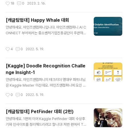
작성시간
18
0
2023. 2. 16.
Scientist 박기돈 매니저 (AI커넥트사업부)..
과 커넥트팀의 데이터사이언티스트들이 Kaggle에서 개
최된 OTTO - Multi-Objective Recommender Sys
tem 경진대회에서 2,587 팀 중 128등이라는 기록을 내
[캐글탐험대] Happy Whale 대회
며 은메달을 차지했습니다! 이 기쁜 소식과 함께, 은메달 수
글 내용
안녕하세요. 마인즈앤컴퍼니입니다. 마인즈앤컴퍼니 AI C
상기를 블로그를 통해 미래의 데이터사이언티스트 및 AI
ONNECT 부서에서는 중소벤처기업진흥공단이 주관하는
과학자들과 공유하려 하는데요. 첫 번째 편인 이번 글에서
[스타트업 청년인재 이어드림] 프로젝트에 참여하고 있습
는 OTTO 대회에 대한 자세한 소개 및 대회에 참여하며
니다. AI CONNECT는 AI 경진대회를 주관하는 부서인데
얻게 된 몇 가지 팁을 소개합니다. 작성: 마인즈앤컴퍼니 전
작성시간
4
0
2022. 5. 19.
요! 풍부한 AI 경진대회 수행 경험을 기반으로 모의 경진대
혜령 인턴 (연세대 응용통계학 19) 검수: 마인즈앤컴퍼니
회와 실전 경진대회를 담당하여 교육과 멘토링을 지원합니
Data..
다. 작년 (2021년) 진행된 이어드림에서도 Kaggle 경진
[Kaggle] Doodle Recognition Challe
대회에 출전한 입교생들에게 특강과 멘토링을 지원해주었
nge Insight-1
습니다. 그 중 은메달을 수상한 팀의 팀원이 마인즈앤컴퍼
글 내용
니에 입사하게 되었는데요! Data Scientist 로 입사하신
안녕하세요. 마인즈앤컴퍼니의 테크리더 명대우 파트너님
이남주, 김준철 매니저가 Happy Whale 대회 은메달 수
은 Kaggle Master 이신데요. 마인즈앤컴퍼니에 오신 이
상후기와 Insight를 작성해서 공유해주셨습니다. Kaggle
후에도 다른 매니저들과 함께 Kaggle 을 출전하기도 하시
작성시간
0
0
2022. 5. 19.
대회 준비하시는..
고, 매니저들에게 Kaggle Insight를 전해주기도 합니다.
그 중 Kaggle 의 Quick, Draw! Doodle Recognition
Challenge 로 학습하고 싶은 분들과, 다른 Kaggle 대회
[캐글탐험대] PetFinder 대회 (2편)
출전을 준비하고 있으신 분들을 위해 도움이 되는 글을 작
글 내용
안녕하세요. 1편에 이어 Kaggle Petfinder 대회 수상후
성해주셨습니다. Quick, Draw! Doodle Recognition
기와 인사이트를 정리해드리려고 합니다! 저번 편에서 Tra
작성: 마인즈앤컴퍼니(MNC) 명대우 파트너 대회소개 이