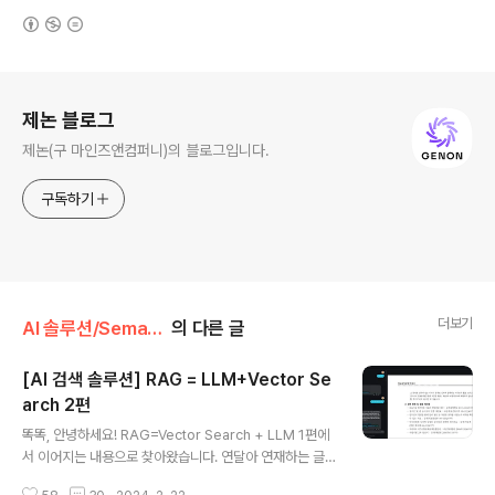
(새창열림)
로그 정보
제논 블로그
제논(구 마인즈앤컴퍼니)의 블로그입니다.
구독하기
더보기
AI 솔루션/Semantic Search
의 다른 글
[AI 검색 솔루션] RAG = LLM+Vector Se
arch 2편
글 내용
똑똑, 안녕하세요! RAG=Vector Search + LLM 1편에
서 이어지는 내용으로 찾아왔습니다. 연달아 연재하는 글
을 통해 의미 기반 검색의 장점과 구성 기술 요소들에 대한