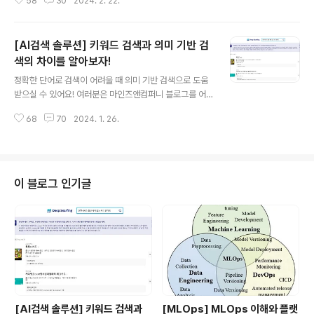
58
30
2024. 2. 22.
이해가 되고 계신지 궁금합니다ㅎㅎ 다양한 의견을 부탁드
리며, 함께 알아보고자 하는 주제가 있으시다면 댓글로 남
겨주세요! (샤이하신 분들은 비밀 댓글도 대환영입니다) 작
[AI검색 솔루션] 키워드 검색과 의미 기반 검
성 : 마인즈앤컴퍼니 이주연 매니저 (Product&Marketin
g) 자, 이제 1편에서 다루지 못했던 LLM 기술과 RAG 기
색의 차이를 알아보자!
글 내용
술까지 저와 함께 스터디해보시죠! 우선 LLM 이란 무엇인
정확한 단어로 검색이 어려울 때 의미 기반 검색으로 도움
지 기본적인 정보를 알아보겠습니다. 📚 LLM 이란? LLM
받으실 수 있어요! 여러분은 마인즈앤컴퍼니 블로그를 어
은 Large Language Model의 약자로, 대규모 언어 모
떻게 알고 찾아오셨나요? 의미기반 검색, 키워드 검색 등의
델이라 불리고 있습니다. 딥러닝을 기반으로 구축된 자연..
68
70
2024. 1. 26.
키워드를 검색해서 나온 게시글이라 클릭해서 들어오셨나
요? 이렇게 블로그에 방문해 주시기까지도 여러분은 ‘검
색’을 활용하셨을 것으로 생각됩니다. 이제는 단순히 검색
어의 키워드 중심으로 검색하는 것이 아닌, 질문자의 의도
를 파악해서 검색을 해주는 의미 기반 검색 기술이 보편화
이 블로그 인기글
되고 있다고 합니다. 어떤 이유로 통상적인 키워드 검색 방
식보다 의미 기반 검색의 중요도가 높아지고 있는지, 어떻
게 의미 기반 검색이 활용될 수 있는지를 중심으로 마인즈
앤컴퍼니 AI 솔루션 사례를 통해 함께 설명해 드리겠습니
다. 오늘은 첫 번째 날로, 일반적인 검색 방식..
[AI검색 솔루션] 키워드 검색과
[MLOps] MLOps 이해와 플랫