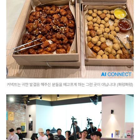
커넥트는 귀한 발걸음 해주신 분들을 배고프게 하는 그런 곳이 아닙니다! (쩌렁쩌렁)