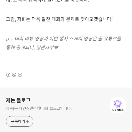
그럼, 저희는 더욱 알찬 대회와 문제로 찾아오겠습니다!
p.s. 대회 리뷰 영상과 이번 행사 스케치 영상은 곧 유튜브를
통해 공개되니, 많관사부💙
(새창열림)
로그 정보
제논 블로그
제논(구 마인즈앤컴퍼니)의 블로그입니다.
구독하기