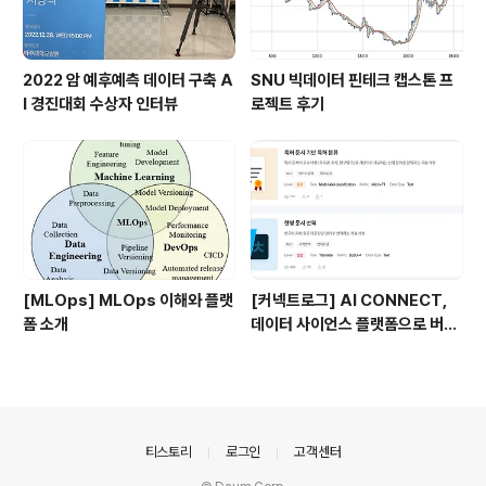
2022 암 예후예측 데이터 구축 A
SNU 빅데이터 핀테크 캡스톤 프
I 경진대회 수상자 인터뷰
로젝트 후기
[MLOps] MLOps 이해와 플랫
[커넥트로그] AI CONNECT,
폼 소개
데이터 사이언스 플랫폼으로 버전
업!
의안내
티스토리
로그인
고객센터