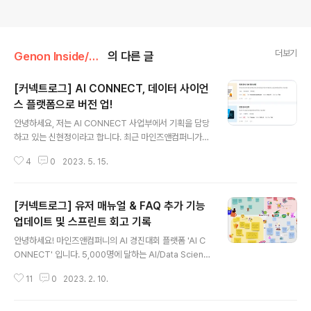
더보기
Genon Inside/커넥트로그
의 다른 글
[커넥트로그] AI CONNECT, 데이터 사이언
스 플랫폼으로 버전 업!
글 내용
안녕하세요, 저는 AI CONNECT 사업부에서 기획을 담당
하고 있는 신현정이라고 합니다. 최근 마인즈앤컴퍼니가
운영하는 AI CONNECT가 데이터 사이언스 플랫폼으로
4
0
2023. 5. 15.
새로워진 모습을 공개했습니다. AI CONNECT는 국내의
데이터 사이언티스트라면 누구나 한 번쯤 들어봤을 정도로
탄탄한 입지를 보이고 있는 인공지능 경진대회 플랫폼인데
[커넥트로그] 유저 매뉴얼 & FAQ 추가 기능
요. 이번 버전 업그레이드를 통해 AI CONNECT가 어떻
게 변했고, 그 변화에는 어떠한 생각이 담겨있었는지 소개
업데이트 및 스프린트 회고 기록
글 내용
하고자 합니다. 데이터 사이언티스트들로 북적거리는 '커
안녕하세요! 마인즈앤컴퍼니의 AI 경진대회 플랫폼 'AI C
뮤니티'로 거듭나는 도전 2021년 세상에 첫 공개된 AI C
ONNECT' 입니다. 5,000명에 달하는 AI/Data Scienti
ONNECT는 이제 국내의 대표적인 AI 경진대회 플랫폼으
st가 모인 AI 커넥트에 지난 주 업데이트가 한번 있었는데
로서, 그 인지도와 사업 성과를 빠르게 키워 나가고 있습니
11
0
2023. 2. 10.
요. 바로 유저들이 좀 더 쉽게 경진대회에 참여하고, 최상의
다. 하지만 AI CONNECT..
컨디션에서 결과를 낼 수 있도록 매뉴얼과 FAQ를 추가하
는 업데이트였습니다. 사실 경진대회가 열릴 때마다 참여