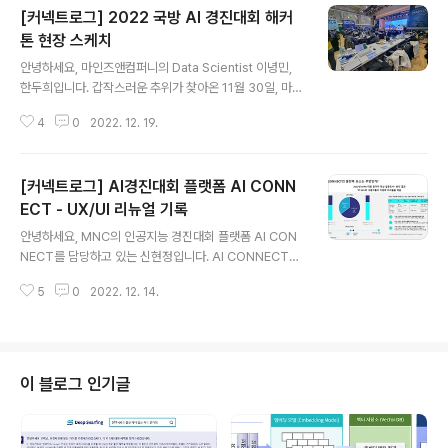
[커넥트로그] 2022 국방 AI 경진대회 해커
자들은 모두 긴장하고 여러 번 환경을 체크하곤 하는데요.
그 과정에서 GPU 서버 환경 설정부터 모델 개발, 대회 참
톤 현장 스케치
글 내용
여, 결과 제출, 데이터 사용 등 단계단계마다 궁금한 점이
안녕하세요, 마인즈앤컴퍼니의 Data Scientist 이녕민,
생길 수밖에 없었습니다. 실제로 문의가 굉장히 많았거든
한두희입니다. 갑작스러운 추위가 찾아온 11월 30일, 마인
요. 그래서! AI 커넥트 유저들이 AI 커넥트에서는 오직 대
즈앤컴퍼니의 인공지능 경진대회 AI CONNECT에서 한
회에서 최고의 성적을 내는 데에만 집중할 수 있도록 이용
4
0
2022. 12. 19.
파도 잊게 만드는 뜨거운 대회가 열렸습니다. 바로 무박2
자 매뉴..
일로 진행된 2022 국방 AI 경진대회(Military AI Comp
etition, MAICON) 해커톤인데요. 대회가 종료된 지 한달
[커넥트로그] AI경진대회 플랫폼 AI CONN
이 채 안된 지금, 현장에서 '국방 AI'라는 새로운 도전을 지
켜본 이야기를 풀어보려 합니디. MAICON은 군 장병 및
ECT - UX/UI 리뉴얼 기록
글 내용
일반인을 대상으로 AI 기술을 활용해 주어진 문제를 해결
안녕하세요, MNC의 인공지능 경진대회 플랫폼 AI CON
하는 경진대회입니다. 군 AI 역량 검증 및 AI 우수 인재를
NECT를 담당하고 있는 신현정입니다. AI CONNECT의
발굴해 AI 과학기술 강군을 육성에 기여하는 것을 목표로
뒷 이야기를 담아내는 커넥트로그의 첫 포스트로, 우리 플
이번 대회는 대한민국 국방부와 과학기술정보통신..
5
0
2022. 12. 14.
랫폼의 UX/UI 리뉴얼 기록을 남겨보려 합니다. AI CONN
ECT 는 마인즈앤컴퍼니의 AI 경진대회 전용 플랫폼으로,
지난해 4월 런칭한지 1년만에 약 5,000명의 회원을 확보
하며 큰 관심을 모으고 있는 플랫폼입니다. 올해도 저희 AI
CONNECT는 10개 이상의 크고 작은 경진대회를 개최했
이 블로그 인기글
는데요, 특히 사업화 지원금이 무려 40억 규모에 이르는 2
022년 인공지능 온라인 경진대회를 개최하며 많은 AI/Da
ta 사이언티스트들이 유입되었죠. 이렇게 큰 대회를 치르