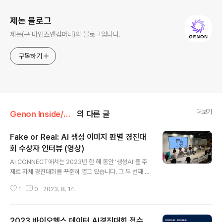
제논 블로그
제논(구 마인즈앤컴퍼니)의 블로그입니다.
구독하기
더보기
Genon Inside/AI CONNECT
의 다른 글
Fake or Real: AI 생성 이미지 판별 경진대
회 수상자 인터뷰 (영상)
글 내용
AI CONNECT에서는 2023년 한 해 동안 '생성AI'를 주
제로 자체 경진대회를 꾸준히 열고 있습니다. 그 두 번째 대
회인 'Fake or Real: AI 생성 이미지 판별 경진대회'에는
1
0
2023. 8. 14.
무려 765명이나 참가를 하면서, 생성AI에 대한 뜨거운 관
심을 증명했는데요. 실제로 생성AI가 떠오르면서 이미지
분야에서도 실제 이미지와 AI가 만든 가짜 이미지의 구분
2023 바이오헬스 데이터 AI경진대회 접수
이 중요한 화두로 떠올랐기 때문에, 트렌드를 반영한 이슈