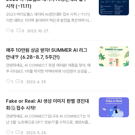
를 해결하기 위해 많은 데이터 사이언티스트와 AI 개발자
시작 (~11.11)
글 내용
들이 참여한 것으로 보입니다. 그럼, 이 대회에서 실제로 수
2023 바이오헬스 데이터 AI경진대회 접수 시작 (~11.11)
상까지 한 수상팀은 이 대회를 어떻게 준비했을까요? 이번
이번 대회는 치의학 분야에서 혁신과 발전을 촉진하며 더
대회의 수상팀 인터뷰 영상을 통해, 대회 참여부터 수상까
나은 진단과 치료 방법을 모색하고자 개최되었습니다. 이
지의 순간과 수상의 비결은 무엇일지 살펴보세요.
0
0
2023. 10. 27.
번 경진대회를 통해 개발된 모델은 환자들의 사랑니 발치
수술 전에 미리 신경 손상의 위험을 파악하고 안전한 수술
을 지원할 보조적인 정보를 제공하여, 환자의 안전과 편안
매주 10만원 상금 받자! SUMMER AI 리그
함을 증대시키는 데 도움이 될 것입니다. 우리의 목표는 바
이오헬스와 AI 분야의 기술 발전을 촉진하고 치의학 분야
안내🌴 (6.28~8.7, 5주간!)
글 내용
에 적용 가능한 혁신적인 솔루션을 발굴하는 것입니다. 함
안녕하세요, AI CONNECT 회원 여러분! 여름을 맞아, 매
께 치의학 분야의 혁신을 주도하고 선도해 나가는 기회를
주 리더보드 1위를 차지한 커넥터에게 10만원의 상금을 드
놓치지 마세요! 바이오헬스 데이터와 AI 기술의 융합에 관
리는 2023 CONNECT SUMMER AI 리그를 시작합니
심이 있는 많은 분들의 참여를 기다립니다 ✅Track 1: htt
1
0
2023. 6. 29.
다. 매주 월요일 오후 5시를 기준으로, 특허 문서 기반 특허
ps://bit.ly/47..
분류 과제의 리더보드 1위를 달성하신 커넥터가 상금의 주
인공! 첫 번째 수상자 선정일인 7월 10일(월) 오후 5시를
Fake or Real: AI 생성 이미지 판별 경진대
시작으로 5주간 펼쳐지는 여름특집 SUMMER AI LEAG
UE에 많은 참여를 부탁드립니다. [AI SUMMER LEAGU
회🤔 접수 시작!
글 내용
E, 핵심만 알려드려요 👌] ✅ AI SUMMER LEAGUE 기
안녕하세요. AI CONNECT입니다! AI CONNECT는 지
간은 어떻게 되나요? 공지일인 6월 28일부터, 8월 7일
난 3월 '노트북으로 GPT 맛보기'를 시작으로, 생성AI를
(월) 오후 5시까지! 총 5주 간 진행됩니다. ✅어떻게 참여
주제로 한 경진대회를 꾸준히 열고 있는데요. 이번에 열린
하나요? 별도의 참여 절차 없이, 특허 문서 기..
1
0
2023. 5. 24.
'Fake or Real: AI 생성 이미지 판별 경진대회'는 그 두번