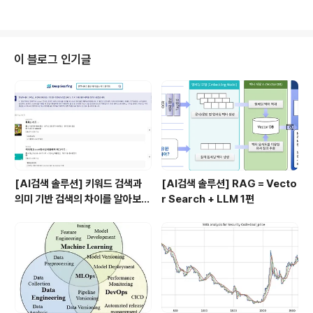
째 시리즈로, #AI생성이미지 #생성AI 를 주제로 한 과제를
풀게 됩니다. 이번 대회에서는 활발하게 활동을 벌인 참가
자를 별도로 '명탐정 커넥터'로 선정해, 최종 수상자들과 함
께하는 네트워킹 행사까지 열 예정입니다. 이미지 분야의
이 블로그 인기글
생성AI를 좀 더 깊이있게 파보기 원하시는 모든 분들을, 'F
ake or Real: AI 생성 이미지 판별 경진대회'로 초대합니
다 😎 💰 총 상금 100만원 🎯과제 특징 DALL·E 2, Stabl
e Diffusion, GLIDE..
[AI검색 솔루션] 키워드 검색과
[AI검색 솔루션] RAG = Vecto
의미 기반 검색의 차이를 알아보
r Search + LLM 1편
자!