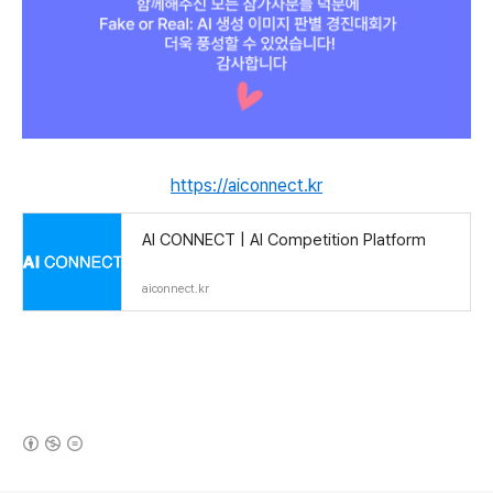
https://aiconnect.kr
AI CONNECT | AI Competition Platform
aiconnect.kr
(새창열림)
로그 정보