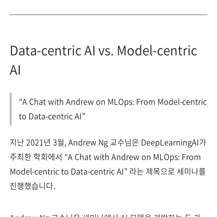
Data-centric AI vs. Model-centric
AI
“A Chat with Andrew on MLOps: From Model-centric
to Data-centric AI”
지난 2021년 3월, Andrew Ng 교수님은 DeepLearningAI가
주최한 학회에서 “A Chat with Andrew on MLOps: From
Model-centric to Data-centric AI” 라는 제목으로 세미나를
진행했습니다.