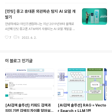
오늘의 포스트에서는 민팃 팀의 AI 모델을 평가하는 방법
에 대해 소개할 예정인데요. 먼저 민팃 모델에 사용되는 S
[민팃] 중고 휴대폰 외관파손 탐지 AI 모델 개
egmentation과 Classification 태스크에서 사용되는
평가지표에는 어떤 것이 있는지 민팃의 Real-world 서비
발기
글 내용
스에서 이러한 평가지표들을 활용할 때 중요하게 고민한
안녕하세요! 마인즈앤컴퍼니는 지난 2019년부터 올해로
부분이 무엇인지 등 민팃에서 활용하고 있는 모델의 평가
4년째 민팃 중고폰 ATM에서 사용되는 AI 모델 개발을 담
지표와 그 적용 방향성에 대해 공유하고자 합니다. (1) 만약
당하고 있습니다. 이번 주부터 4주 간 발행되는 민팃 포스
민팃 서비스와 민팃의 AI 모델이 궁금하시다면: 2022.0
7
1
2022. 6. 2.
트 시리즈를 통하여 민팃 프로젝트에서 어떤 일을 하고 있
6.02..
는지를 공유하고자 합니다. 첫 포스팅인 만큼 이번 글에서
는 민팃 프로젝트 전반에 대한 개요와 함께 프로젝트의 문
제 정의와 그에 따른 솔루션을 설명하고, 현재 민팃 파손 탐
지에 어떤 모델이 사용되고 있는지 소개하겠습니다. 민팃
이 블로그 인기글
이란? 민팃(MINTIT)은 전국 최대 규모의 비대면 중고 휴
대폰 거래 플랫폼입니다. 대형마트나 휴대폰 대리점에서
쉽게 접할 수 있는 민팃 ATM을 이용하여 서랍 속에 잠들
어있던 중고 휴대폰을 손쉽게 판매할 수 있는 서비스를 제
공합니다. ATM에서 거래가 이루어..
[AI검색 솔루션] 키워드 검색과
[AI검색 솔루션] RAG = Vecto
의미 기반 검색의 차이를 알아보
r Search + LLM 1편