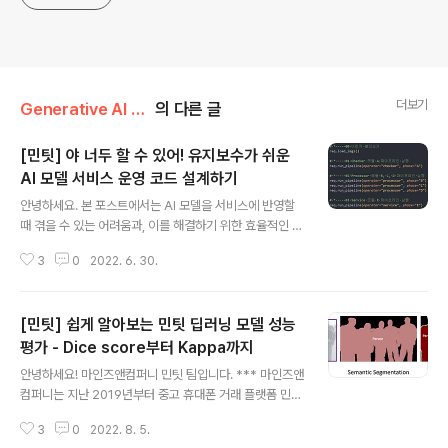
더보기
Generative AI ON/민팃
의 다른 글
[민팃] 야 너두 할 수 있어! 유지보수가 쉬운
AI 모델 서비스 운영 코드 설계하기
글 내용
안녕하세요. 본 포스트에서는 AI 모델을 서비스에 반영할
때 겪을 수 있는 어려움과, 이를 해결하기 위한 효율적인 설
계 방안을 소개합니다. *** 마인즈앤컴퍼니는 지난 2019
3
0
2022. 6. 30.
년부터 중고 휴대폰 거래 플랫폼 민팃의 ATM을 위한 딥러
닝 파손 탐지 AI 모델을 개발하고 있습니다. 본 포스트는 민
팃 시리즈의 세 번째 포스트입니다. 이전 발행글이 궁금하
[민팃] 쉽게 알아보는 민팃 딥러닝 모델 성능
다면 클릭해주세요. 2022.06.02 - [AI 프로젝트 소개] -
[민팃] 중고 휴대폰 외관파손 탐지 AI 모델 개발기 [민팃]
평가 - Dice score부터 Kappa까지
글 내용
중고 휴대폰 외관파손 탐지 AI 모델 개발기 안녕하세요! 마
안녕하세요! 마인즈앤컴퍼니 민팃 팀입니다. *** 마인즈앤
인즈앤컴퍼니는 지난 2019년부터 올해로 4년째 민팃 중
컴퍼니는 지난 2019년부터 중고 휴대폰 거래 플랫폼 민팃
고폰 ATM에서 사용되는 AI 모델 개발을 담당하고 있습니
의 ATM을 위한 딥러닝 파손 탐지 AI 모델을 개발하고 있
다. 이번 주부터 4주 간 발행되는 민팃 포스트 시리즈를
3
0
2022. 8. 5.
습니다. 본 포스트는 민팃 시리즈의 네 번째 포스트입니다.
통..